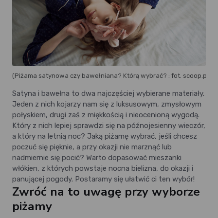
(Piżama satynowa czy bawełniana? Którą wybrać? : fot. scoop.pl)
Satyna i bawełna to dwa najczęściej wybierane materiały.
Jeden z nich kojarzy nam się z luksusowym, zmysłowym
połyskiem, drugi zaś z miękkością i nieocenioną wygodą.
Który z nich lepiej sprawdzi się na późnojesienny wieczór,
a który na letnią noc? Jaką piżamę wybrać, jeśli chcesz
poczuć się pięknie, a przy okazji nie marznąć lub
nadmiernie się pocić? Warto dopasować mieszanki
włókien, z których powstaje nocna bielizna, do okazji i
panującej pogody. Postaramy się ułatwić ci ten wybór!
Zwróć na to uwagę przy wyborze
piżamy