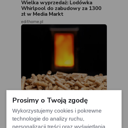
Wielka wyprzedaż: Lodówka
Whirlpool do zabudowy za 1300
zł w Media Markt
edithome.pl
Prosimy o Twoją zgodę
Wykorzystujemy cookies i pokrewne
Chwile grozy: Dymiący piec na
technologie do analizy ruchu,
pellet bez sygnalizacji błędów
personalizacji treści oraz wyświetlania