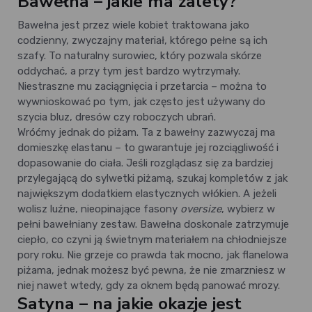
Bawełna – jakie ma zalety?
Bawełna jest przez wiele kobiet traktowana jako
codzienny, zwyczajny materiał, którego pełne są ich
szafy. To naturalny surowiec, który pozwala skórze
oddychać, a przy tym jest bardzo wytrzymały.
Niestraszne mu zaciągnięcia i przetarcia – można to
wywnioskować po tym, jak często jest używany do
szycia bluz, dresów czy roboczych ubrań.
Wróćmy jednak do piżam. Ta z bawełny zazwyczaj ma
domieszkę elastanu – to gwarantuje jej rozciągliwość i
dopasowanie do ciała. Jeśli rozglądasz się za bardziej
przylegającą do sylwetki piżamą, szukaj kompletów z jak
największym dodatkiem elastycznych włókien. A jeżeli
wolisz luźne, nieopinające fasony
oversize
, wybierz w
pełni bawełniany zestaw. Bawełna doskonale zatrzymuje
ciepło, co czyni ją świetnym materiałem na chłodniejsze
pory roku. Nie grzeje co prawda tak mocno, jak flanelowa
piżama, jednak możesz być pewna, że nie zmarzniesz w
niej nawet wtedy, gdy za oknem będą panować mrozy.
Satyna – na jakie okazje jest