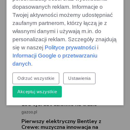
edithome.pl
dopasowanych reklam. Informacje o
Twojej aktywności możemy udostępniać
zaufanym partnerom, którzy łączą je z
własnymi danymi i używają m.in. do
personalizacji reklam. Szczegóły znajdują
się w naszej
Polityce prywatności
i
Informacji Google o przetwarzaniu
danych
.
Odrzuć wszystkie
Ustawienia
Akceptuj wszystkie
Największa wakacyjna pułapka:
195 tys. aut dziennie na trasie
gazoo.pl
Pierwszy elektryczny Bentley z
Crewe: muzyczna innowacja na