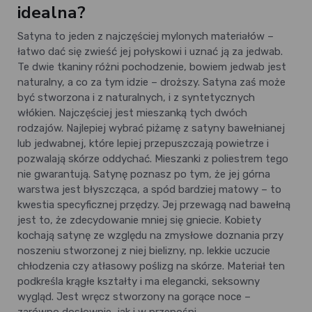
idealna?
Satyna to jeden z najczęściej mylonych materiałów –
łatwo dać się zwieść jej połyskowi i uznać ją za jedwab.
Te dwie tkaniny różni pochodzenie, bowiem jedwab jest
naturalny, a co za tym idzie – droższy. Satyna zaś może
być stworzona i z naturalnych, i z syntetycznych
włókien. Najczęściej jest mieszanką tych dwóch
rodzajów. Najlepiej wybrać piżamę z satyny bawełnianej
lub jedwabnej, które lepiej przepuszczają powietrze i
pozwalają skórze oddychać. Mieszanki z poliestrem tego
nie gwarantują. Satynę poznasz po tym, że jej górna
warstwa jest błyszcząca, a spód bardziej matowy – to
kwestia specyficznej przędzy. Jej przewagą nad bawełną
jest to, że zdecydowanie mniej się gniecie. Kobiety
kochają satynę ze względu na zmysłowe doznania przy
noszeniu stworzonej z niej bielizny, np. lekkie uczucie
chłodzenia czy atłasowy poślizg na skórze. Materiał ten
podkreśla krągłe kształty i ma elegancki, seksowny
wygląd. Jest wręcz stworzony na gorące noce –