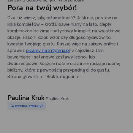
zarówno dosłownie, jak i w przenośni.
Pora na twój wybór!
Czy już wiesz, jaką piżamę kupić? Jeśli nie, postaw na
kilka kompletów – krótki, bawełniany na lato, ciepły
kombinezon na zimę i satynowy komplet na wyjątkowe
okazje. Fason, kolor, wzór czy długość rękawów to
kwestia twojego gustu. Ruszaj więc na zakupy online i
sprawdź
piżamy na Intymna.pl
! Znajdziesz tam
bawełniane i satynowe zestawy jedno- lub
dwuczęściowe, koszule nocne oraz inne rodzaje nocnej
bielizny, które z pewnością przypadną ci do gustu.
Strona główna
>
Brak kategorii
>
Paulina Kruk
Paulina Kruk
(wszystkie artykuły)