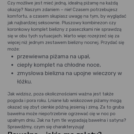
Czy możliwe jest mieć jedną, idealną piżamę na każdą
okazję? Naszym zdaniem – nie! Czasem potrzebujesz
komfortu, a czasem skupiasz uwagę na tym, by wyglądać
jak najbardziej seksownie. Pluszowy kombinezon czy
koronkowy komplet bielizny z paseczkami nie sprawdzą
się w obu tych sytuacjach. Warto więc rozejrzeć się za
więcej niż jednym zestawem bielizny nocnej. Przydać się
może:
przewiewna piżama na upał,
ciepły komplet na chłodne noce,
zmysłowa bielizna na upojne wieczory w
łóżku.
Jak widzisz, poza okolicznościami ważna jest także
pogoda i pora roku. Lniane lub wiskozowe piżamy mogą
okazać się zbyt cienkie późną jesienią i zimą. Za to gruba
bawełna może niepotrzebnie ogrzewać cię w noc po
upalnym dniu. Jak na tym tle wypadają bawełna i satyna?
Sprawdźmy, czym się charakteryzują!