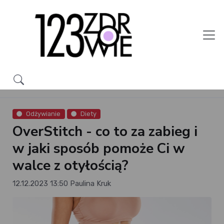
Odżywianie
Diety
OverStitch - co to za zabieg i
w jaki sposób pomoże Ci w
walce z otyłością?
12.12.2023 13:50
Paulina Kruk