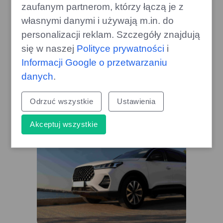
zaufanym partnerom, którzy łączą je z
własnymi danymi i używają m.in. do
personalizacji reklam. Szczegóły znajdują
Nowy Mercedes Kampervan:
Innowacyjne oświetlenie i dźwięk
się w naszej
Polityce prywatności
i
w akcji
Informacji Google o przetwarzaniu
gazoo.pl
danych
.
Odrzuć wszystkie
Ustawienia
Akceptuj wszystkie