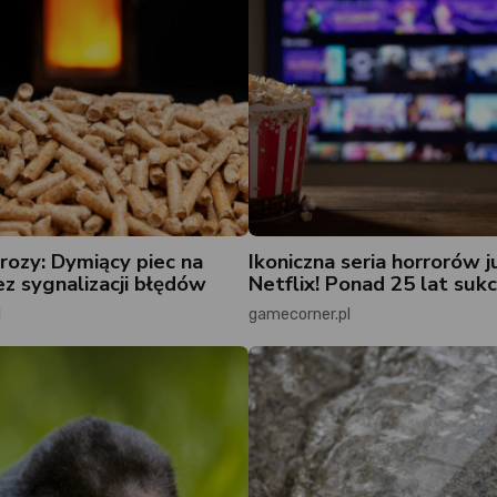
rozy: Dymiący piec na
Ikoniczna seria horrorów j
ez sygnalizacji błędów
Netflix! Ponad 25 lat suk
l
gamecorner.pl