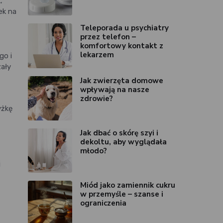
,
ek na
Teleporada u psychiatry
przez telefon –
komfortowy kontakt z
lekarzem
go i
ały
Jak zwierzęta domowe
wpływają na nasze
zdrowie?
yżkę
Jak dbać o skórę szyi i
dekoltu, aby wyglądała
młodo?
j
Miód jako zamiennik cukru
w przemyśle – szanse i
ograniczenia