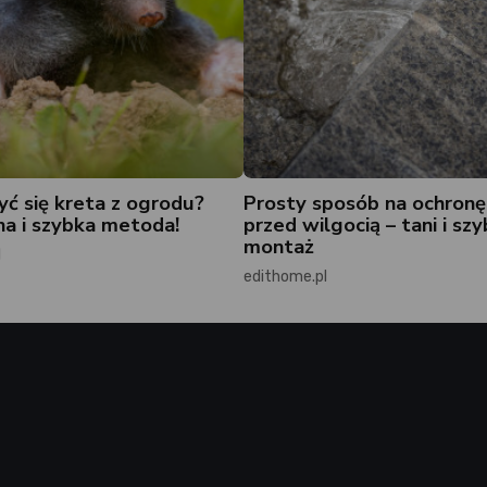
yć się kreta z ogrodu?
Prosty sposób na ochronę
a i szybka metoda!
przed wilgocią – tani i szy
montaż
l
edithome.pl