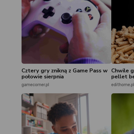
Cztery gry znikną z Game Pass w
Chwile g
połowie sierpnia
pellet b
gamecorner.pl
edithome.p