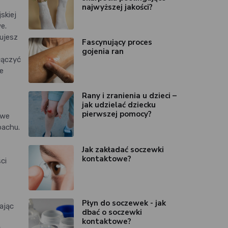
najwyższej jakości?
skiej
e.
ujesz
Fascynujący proces
gojenia ran
łączyć
te
Rany i zranienia u dzieci –
jak udzielać dziecku
pierwszej pomocy?
owe
pachu.
Jak zakładać soczewki
kontaktowe?
ci
Płyn do soczewek - jak
ając
dbać o soczewki
kontaktowe?