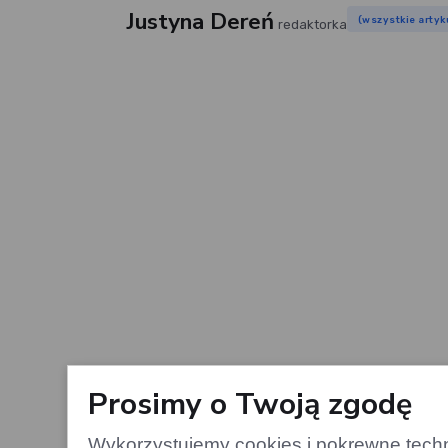
Justyna Dereń
(wszystkie artyk
redaktorka
Prosimy o Twoją zgodę
Pierwszy
Wykorzystujemy cookies i pokrewne techno