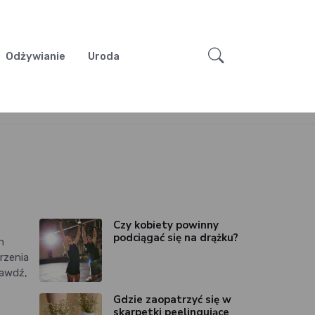
Odżywianie
Uroda
Czy kobiety powinny
podciągać się na drążku?
n
rzenia
rawdź,
Gdzie zaopatrzyć się w
skarpetki peelingujące