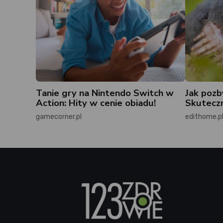
Tanie gry na Nintendo Switch w
Jak pozb
Action: Hity w cenie obiadu!
Skuteczn
gamecorner.pl
edithome.p