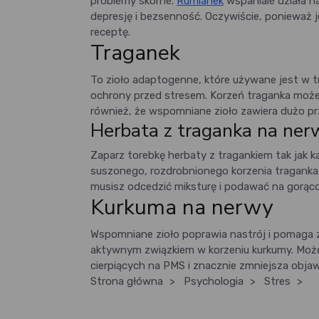
problemy skórne.
Rumianek
wspaniale działa n
depresję i bezsenność. Oczywiście, ponieważ je
receptę.
Traganek
To zioło adaptogenne, które używane jest w 
ochrony przed stresem. Korzeń traganka może
również, że wspomniane zioło zawiera dużo p
Herbata z traganka na ner
Zaparz torebkę herbaty z tragankiem tak jak 
suszonego, rozdrobnionego korzenia traganka 
musisz odcedzić miksturę i podawać na gorąco
Kurkuma na nerwy
Wspomniane zioło poprawia nastrój i pomaga z
aktywnym związkiem w korzeniu kurkumy. Może s
cierpiących na PMS i znacznie zmniejsza objaw
Strona główna
>
Psychologia
>
Stres
>