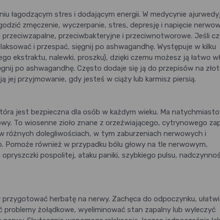
u łagodzącym stres i dodającym energii. W medycynie ajurwedyj
odzić zmęczenie, wyczerpanie, stres, depresję i napięcie nerwow
rzeciwzapalne, przeciwbakteryjne i przeciwnotworowe. Jeśli cz
laksować i przespać, sięgnij po ashwagandhę. Występuje w kilku
nego ekstraktu, nalewki, proszku), dzięki czemu możesz ją łatwo w
sięgnij po ashwagandhę. Często dodaje się ją do przepisów na zło
ą jej przyjmowanie, gdy jesteś w ciąży lub karmisz piersią.
która jest bezpieczna dla osób w każdym wieku. Ma natychmiast
rwowy. To wiosenne zioło znane z orzeźwiającego, cytrynowego za
ę w różnych dolegliwościach, w tym zaburzeniach nerwowych i
. Pomoże również w przypadku bólu głowy na tle nerwowym,
 opryszczki pospolitej, ataku paniki, szybkiego pulsu, nadczynnoś
 przygotować herbatę na nerwy. Zachęca do odpoczynku, ułatwi
zić problemy żołądkowe, wyeliminować stan zapalny lub wyleczyć