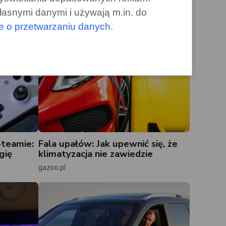
łasnymi danymi i używają m.in. do
le o przetwarzaniu danych
.
Steamie:
Fala upałów: Jak upewnić się, że
gię
klimatyzacja nie zawiedzie
gazoo.pl