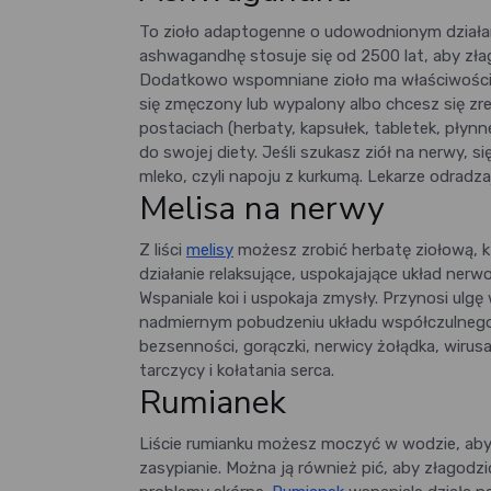
To zioło adaptogenne o udowodnionym działani
ashwagandhę stosuje się od 2500 lat, aby złag
Dodatkowo wspomniane zioło ma właściwości p
się zmęczony lub wypalony albo chcesz się zre
postaciach (herbaty, kapsułek, tabletek, płyn
do swojej diety. Jeśli szukasz ziół na nerwy, 
mleko, czyli napoju z kurkumą. Lekarze odradzaj
Melisa na nerwy
Z liści
melisy
możesz zrobić herbatę ziołową, 
działanie relaksujące, uspokajające układ ne
Wspaniale koi i uspokaja zmysły. Przynosi ulg
nadmiernym pobudzeniu układu współczulnego
bezsenności, gorączki, nerwicy żołądka, wirusa
tarczycy i kołatania serca.
Rumianek
Liście rumianku możesz moczyć w wodzie, aby
zasypianie. Można ją również pić, aby złagod