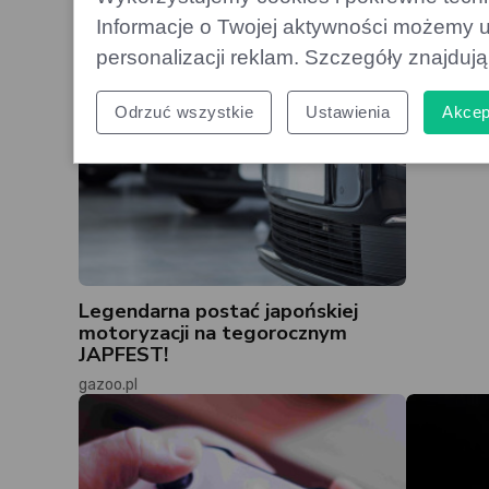
Crewe: m
drodze
Informacje o Twojej aktywności możemy u
personalizacji reklam. Szczegóły znajduj
gazoo.pl
Odrzuć wszystkie
Ustawienia
Akcep
Legendarna postać japońskiej
motoryzacji na tegorocznym
JAPFEST!
gazoo.pl