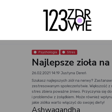
Psychologia
Stres
Najlepsze zioła n
26.02.2021 14:19
Justyna Dereń
Szukasz najlepszych ziół na nerwy? Zastanawia
zestresowanym społeczeństwie. Większość z na
stres zbiera poważne żniwo. Przyczynia się d
i problemów z żołądkiem. Może również wpłyn
jakie ziółka warto włączyć do swojej diety!
Ashwagandha