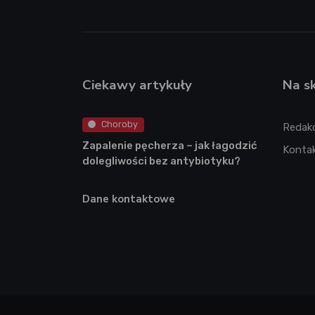
Ciekawy artykuły
Na s
Choroby
Redak
Zapalenie pęcherza – jak łagodzić
Konta
dolegliwości bez antybiotyku?
Dane kontaktowe