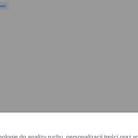
uły)
 elektryczny Bentley z
logie do analizy ruchu, personalizacji treści oraz