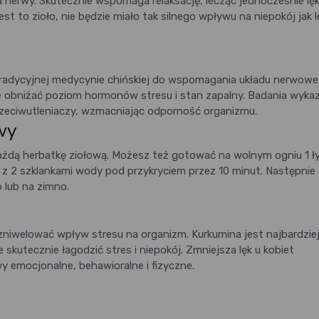
a nerwy. Skutecznie wspomaga relaksację, lecząc jednocześnie lęk
st to zioło, nie będzie miało tak silnego wpływu na niepokój jak l
tradycyjnej medycynie chińskiej do wspomagania układu nerwowe
 obniżać poziom hormonów stresu i stan zapalny. Badania wykaz
rzeciwutleniaczy, wzmacniając odporność organizmu.
wy
każdą herbatkę ziołową. Możesz też gotować na wolnym ogniu 1 ł
z 2 szklankami wody pod przykryciem przez 10 minut. Następnie
 lub na zimno.
niwelować wpływ stresu na organizm. Kurkumina jest najbardzie
kutecznie łagodzić stres i niepokój. Zmniejsza lęk u kobiet
y emocjonalne, behawioralne i fizyczne.