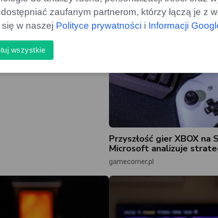
uzyczna innowacja na
dostępniać zaufanym partnerom, którzy łączą je z w
ą się w naszej
Polityce prywatności
i
Informacji Goog
tuj wszystkie
Przyszłość gier XBOX na 
Microsoft analizuje strate
gamecorner.pl