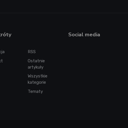
króty
Social media
cja
RSS
kt
Ostatnie
artykuły
Wszystkie
kategorie
Tematy