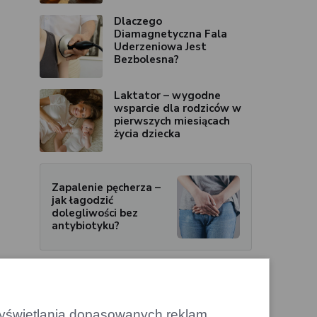
Dlaczego
Diamagnetyczna Fala
Uderzeniowa Jest
Bezbolesna?
Laktator – wygodne
wsparcie dla rodziców w
pierwszych miesiącach
życia dziecka
Zapalenie pęcherza –
jak łagodzić
dolegliwości bez
antybiotyku?
 wyświetlania dopasowanych reklam.