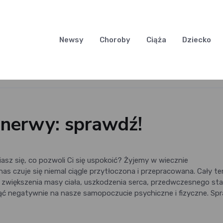
Newsy
Choroby
Ciąża
Dziecko
a nerwy: sprawdź!
sz się, co pozwoli Ci się uspokoić? Żyjemy w wiecznie
s czuje się niemal ciągle przytłoczona i przepracowana. Cały te
o zwiększenia masy ciała, uszkodzenia serca, przedwczesnego sta
ąć negatywnie na nasze samopoczucie psychiczne i fizyczne. Sp