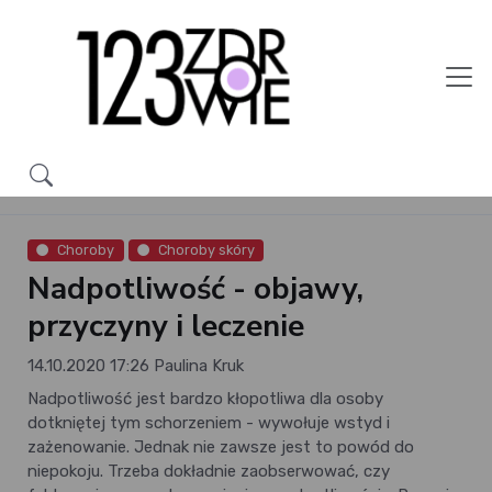
Choroby
Choroby skóry
Nadpotliwość - objawy,
przyczyny i leczenie
14.10.2020 17:26
Paulina Kruk
Nadpotliwość jest bardzo kłopotliwa dla osoby
dotkniętej tym schorzeniem - wywołuje wstyd i
zażenowanie. Jednak nie zawsze jest to powód do
niepokoju. Trzeba dokładnie zaobserwować, czy