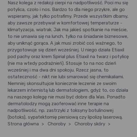
Nasz kolega z redakcji cierpi na nadpotliwość. Poci mu się
potylica, czoło i nos. Bardzo to dla niego przykre, ale go
wspieramy, jak tylko potrafimy. Przede wszystkim dbamy,
aby zawsze przebywał w komfortowej temperaturze -
klimatyzacja, wiatrak. Jak ma jakieś spotkanie na mieście,
to nie umawia się na lunch, tylko na śniadanie biznesowe,
aby uniknąć gorąca. A jak musi zrobić coś ważnego, to
przygotowuje się dzień wcześniej. U niego działa Etiaxil
pod pachy oraz krem Spirial plus Etiaxil na twarz i potylicę
(nie ma wtedy podrażnień). Stosuje to na noc dzień
wcześniej i ma dwa dni spokoju. Rzecz jasna, to
ostateczność - nikt nie lubi smarować się chemikaliami.
Niemniej skonsultujcie koniecznie leczenie ze swoim
lekarzem internistą lub dermatologiem, gdyż to, co działa
na naszego kolegę nie musi być dobre dla Was. Ponadto
dermatolodzy mogą zaoferować inne terapie na
nadpotliwość, np. zastrzyki z toksyny botulinowej
(botoks), sypatektomię piersiową czy lipolizę laserową.
Strona główna
>
Choroby
>
Choroby skóry
>