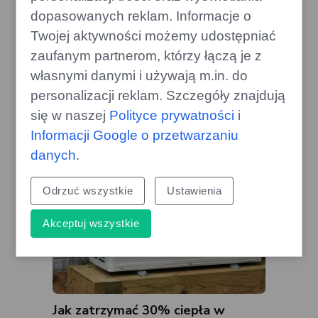
dopasowanych reklam. Informacje o
Twojej aktywności możemy udostępniać
Gra, która zrewolucjonizowała
kooperację, świętuje 10. rocznicę
zaufanym partnerom, którzy łączą je z
własnymi danymi i używają m.in. do
gamecorner.pl
personalizacji reklam. Szczegóły znajdują
się w naszej
Polityce prywatności
i
Informacji Google o przetwarzaniu
danych
.
Odrzuć wszystkie
Ustawienia
Akceptuj wszystkie
Jak zatrzymać 30% ciepła w