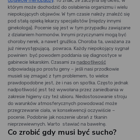
objawów menopauzy
. To znak, że zaczyna się okres, w
którym może dochodzić do osłabienia organizmu i wielu
niepokojących objawów. W tym czasie należy znaleźć się
pod stałą opieką lekarzy specjalistów (między innymi
ginekologa). Pocenie się jest w tym przypadku zawiązane
z działaniem hormonów. Innymi przyczynami mogą być
choroby nerek, a nawet gruźlica. Choroba ta, uważana za
już niewystępującą, powraca. Każdy niepokojący sygnał
powinien być powodem poddania się diagnostyce w
gabinecie lekarskim. Czasami za
nadpotliwość
odpowiadają po prostu geny – jeśli nasi przodkowie
musieli się zmagać z tym problemem, to wielce
prawdopodobne jest, że i nas on spotka. Często jednak
nadpotliwość jest też wywołana przez zaniedbania w
zakresie higieny czy też ubioru. Niedostosowanie stroju
do warunków atmosferycznych powodować może
przegrzewanie ciała, w konsekwencji oczywiście –
pocenie. Podobnie jak noszenie ubrań z tkanin
nieprzewiewnych. Warto stawiać na bawełnę.
Co zrobić gdy musi być sucho?