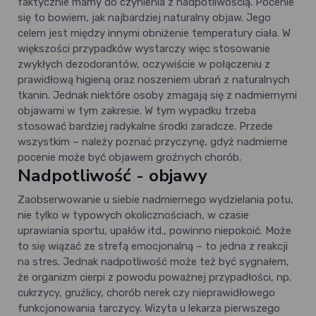
faktycznie mamy do czynienia z nadpotliwością. Pocenie
się to bowiem, jak najbardziej naturalny objaw. Jego
celem jest między innymi obniżenie temperatury ciała. W
większości przypadków wystarczy więc stosowanie
zwykłych dezodorantów, oczywiście w połączeniu z
prawidłową higieną oraz noszeniem ubrań z naturalnych
tkanin. Jednak niektóre osoby zmagają się z nadmiernymi
objawami w tym zakresie. W tym wypadku trzeba
stosować bardziej radykalne środki zaradcze. Przede
wszystkim – należy poznać przyczynę, gdyż nadmierne
pocenie może być objawem groźnych chorób.
Nadpotliwość - objawy
Zaobserwowanie u siebie nadmiernego wydzielania potu,
nie tylko w typowych okolicznościach, w czasie
uprawiania sportu, upałów itd., powinno niepokoić. Może
to się wiązać ze strefą emocjonalną – to jedna z reakcji
na stres. Jednak nadpotliwość może też być sygnałem,
że organizm cierpi z powodu poważnej przypadłości, np.
cukrzycy, gruźlicy, chorób nerek czy nieprawidłowego
funkcjonowania tarczycy. Wizyta u lekarza pierwszego