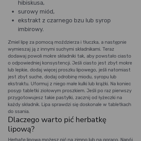
hibiskusa,
surowy miód,
ekstrakt z czarnego bzu lub syrop
imbirowy.
Zmiel lipę za pomocą moździerza i tłuczka, a następnie
wymieszaj ją z innymi suchymi składnikami. Teraz
dodawaj powoli mokre składniki tak, aby powstało ciasto
o odpowiedniej konsystencji. Jeśli ciasto jest zbyt mokre
lub lepkie, dodaj więcej proszku lipowego, jeśli natomiast
jest zbyt suche, dodaj odrobinę miodu, syropu lub
ekstraktu. Uformuj z niego małe kulki lub krążki. Na koniec
posyp tabletki ziołowym proszkiem.
Jeśli po raz pierwszy
przygotowujesz takie pastylki, zacznij od łyżeczki na
każdy składnik. Lipa sprawdzi się doskonale w tabletkach
do ssania.
Dlaczego warto pić herbatkę
lipową?
Herbatę lipową możesz pić na zimno lub na gorąco. Napój