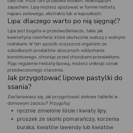
cały rok. Poza tym przykuwa słodkim, relaksującym
zapachem. Lipę możesz spożywać w formie herbaty,
naparu ziołowego, ekstraktu lub w kapsułkach.
Lipa: dlaczego warto po nią sięgnąć?
Lipa jest bogata w przeciwutleniacze, takie jak
kwercetyna i kemferol, które skutecznie walczą z wolnymi
rodnikami. W ten sposób oczyszcza organizm ze
szkodliwych produktów ubocznych oddychania
komórkowego, chroniąc przed chorobami przewlekłymi.
Pijąc regularnie herbatę lipową, możesz uniknąć oznak
przedwczesnego starzenia.
Jak przygotować lipowe pastylki do
ssania?
Zastanawiasz się, jak przygotować ziołowe tabletki w
domowym zaciszu? Przygotuj:
ręcznie zmielone liście i kwiaty lipy,
proszek ze skórki pomarańczy, korzenia
buraka, kwiatów lawendy lub kwiatów