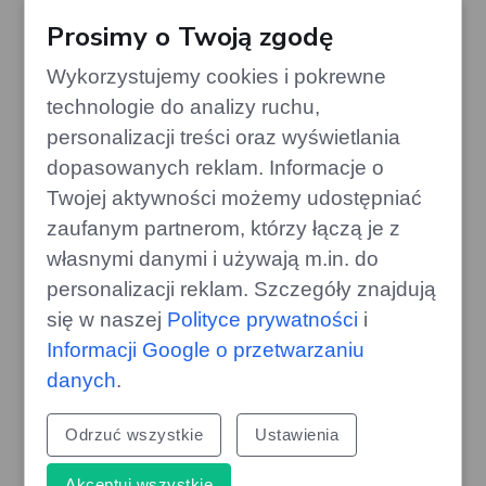
Prosimy o Twoją zgodę
Wykorzystujemy cookies i pokrewne
technologie do analizy ruchu,
personalizacji treści oraz wyświetlania
dopasowanych reklam. Informacje o
Twojej aktywności możemy udostępniać
zaufanym partnerom, którzy łączą je z
własnymi danymi i używają m.in. do
personalizacji reklam. Szczegóły znajdują
się w naszej
Polityce prywatności
i
Top minivany do 60 tys. zł: idealne
dla rodzin
Informacji Google o przetwarzaniu
danych
.
gazoo.pl
Odrzuć wszystkie
Ustawienia
Akceptuj wszystkie