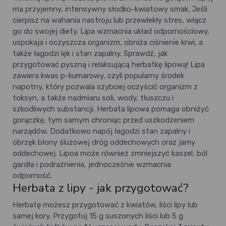
ma przyjemny, intensywny słodko-kwiatowy smak. Jeśli
cierpisz na wahania nastroju lub przewlekły stres, włącz
go do swojej diety. Lipa wzmacnia układ odpornościowy,
uspokaja i oczyszcza organizm, obniża ciśnienie krwi, a
także łagodzi lęk i stan zapalny. Sprawdź, jak
przygotować pyszną i relaksującą herbatkę lipową!
Lipa
zawiera kwas p-kumarowy, czyli popularny środek
napotny, który pozwala szybciej oczyścić organizm z
toksyn, a także nadmiaru soli, wody, tłuszczu i
szkodliwych substancji. Herbata lipowa pomaga obniżyć
gorączkę, tym samym chroniąc przed uszkodzeniem
narządów. Dodatkowo napój łagodzi stan zapalny i
obrzęk błony śluzowej dróg oddechowych oraz jamy
oddechowej. Lipoa może również zmniejszyć kaszel, ból
gardła i podrażnienia, jednocześnie wzmacnia
odporność.
Herbata z lipy - jak przygotować?
Herbatę możesz przygotować z kwiatów, liści lipy lub
samej kory. Przygotuj 15 g suszonych liści lub 5 g