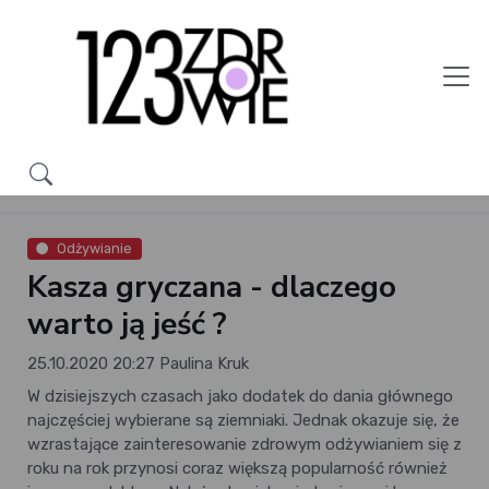
Odżywianie
Kasza gryczana - dlaczego
warto ją jeść ?
25.10.2020 20:27
Paulina Kruk
W dzisiejszych czasach jako dodatek do dania głównego
najczęściej wybierane są ziemniaki. Jednak okazuje się, że
wzrastające zainteresowanie zdrowym odżywianiem się z
roku na rok przynosi coraz większą popularność również