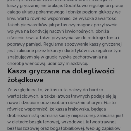
kaszy gryczanej nie brakuje. Dodatkowo reguluje on pracę
całego układu pokarmowego i obniża poziom glukozy we
krwi. Warto również wspomnieć, że wysoka zawartość
takich pierwiastków jak potas czy magnez pozytywnie
wpływa na kondycję naczyń krwionośnych, obniża
ciśnienie krwi, a także przyczynia się do redukcji stresu i
poprawy pamięci. Regularne spożywanie kaszy gryczanej
jest zalecane przez lekarzy i dietetyków szczególnie tym
znajdującym się w grupie ryzyka zachorowania na
chorobę wieńcową, udar czy miażdżycę.
Kasza gryczana na dolegliwości
żołądkowe
Ze względu na to, że kasza ta należy do bardzo
wartościowych, a także łatwostrawnych podaje się ją
nawet dzieciom oraz osobom obłożnie chorym. Warto
również wspomnieć, że kasza krakowska, będąca
drobnoziarnistą odmianą kaszy nieprażonej, zalecana jest
w dietach: bezglutenowej, wrzodowej, łatwostrawnej,
beztłuszczowej oraz bogatobiałkowej. Według zapisków