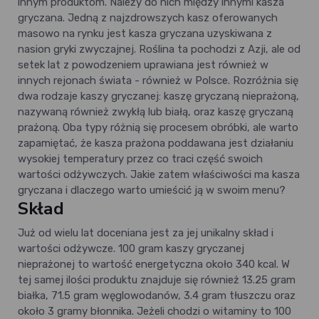
innym produktom. Należy do nich między innymi kasza
gryczana. Jedną z najzdrowszych kasz oferowanych
masowo na rynku jest kasza gryczana uzyskiwana z
nasion gryki zwyczajnej. Roślina ta pochodzi z Azji, ale od
setek lat z powodzeniem uprawiana jest również w
innych rejonach świata - również w Polsce. Rozróżnia się
dwa rodzaje kaszy gryczanej: kaszę gryczaną nieprażoną,
nazywaną również zwykłą lub białą, oraz kaszę gryczaną
prażoną. Oba typy różnią się procesem obróbki, ale warto
zapamiętać, że kasza prażona poddawana jest działaniu
wysokiej temperatury przez co traci część swoich
wartości odżywczych. Jakie zatem właściwości ma kasza
gryczana i dlaczego warto umieścić ją w swoim menu?
Skład
Już od wielu lat doceniana jest za jej unikalny skład i
wartości odżywcze. 100 gram kaszy gryczanej
nieprażonej to wartość energetyczna około 340 kcal. W
tej samej ilości produktu znajduje się również 13.25 gram
białka, 71.5 gram węglowodanów, 3.4 gram tłuszczu oraz
około 3 gramy błonnika. Jeżeli chodzi o witaminy to 100