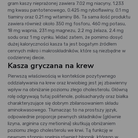
gram kaszy nieprażonej zawiera 7.02 mg niacyny, 1.233
mg kwasu pantotenowego, 0.425 mg ryboflawiny, 0.1 mg
tiaminy oraz 0.21 mg witaminy B6. Ta sama ilość produktu
zawiera również około 350 mg fosforu, 460 mg potasu,
18 mg wapnia, 231 mg magnezu, 2.2 mg żelaza, 2.4 mg
sodu oraz 1 mg cynku. Widać zatem, że pomimo dosyć
dużej kaloryczności kasza ta jest bogatym źródłem
cennych mikro i makroskładników, które są niezbędne w
codziennej diecie.
Kasza gryczana na krew
Pierwszą właściwością w kontekście pozytywnego
oddziaływania na krew oraz krwiobieg jest jej zbawienny
wpływ na obniżanie poziomu złego cholesterolu. Główną
rolę odgrywają tutaj polifenole, polisacharydy oraz białka
charakteryzujące się dobrym zbilansowaniem składu
aminokwasowego. Tłumacząc to na prostszy język,
odpowiednie proporcje pewnych składników (głównie
lizyna, arginina czy metionina) skutkują obniżaniem
poziomu złego cholesterolu we krwi. Tą funkcję w
pewnym stopniu spełnia również błonnik, którego w