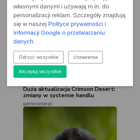
własnymi danymi i używają m.in. do
personalizacji reklam. Szczegóły znajdują
się w naszej
Polityce prywatności
i
Informacji Google o przetwarzaniu
danych
.
Odrzuć wszystkie
Ustawienia
Akceptuj wszystkie
Duża aktualizacja Crimson Desert:
zmiany w systemie handlu
gamecorner.pl