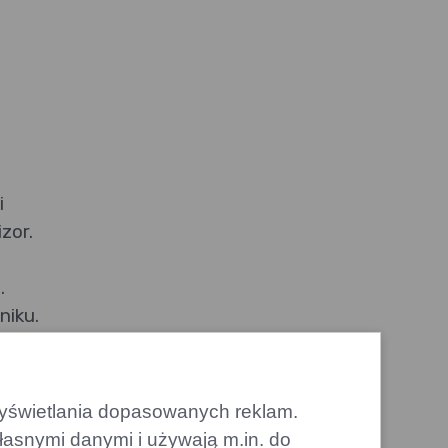
i
zor.
.
niku.
i
 wyświetlania dopasowanych reklam.
łasnymi danymi i używają m.in. do