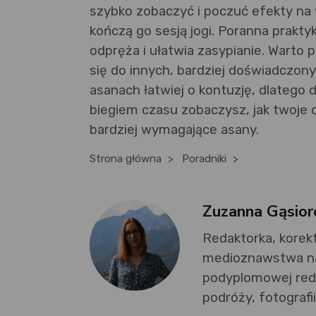
szybko zobaczyć i poczuć efekty na w
kończą go sesją jogi. Poranna prakty
odpręża i ułatwia zasypianie. Warto
się do innych, bardziej doświadczony
asanach łatwiej o kontuzję, dlatego
biegiem czasu zobaczysz, jak twoje c
bardziej wymagające asany.
Strona główna
>
Poradniki
>
Zuzanna Gąsio
Redaktorka, korekt
medioznawstwa na
podyplomowej reda
podróży, fotografii