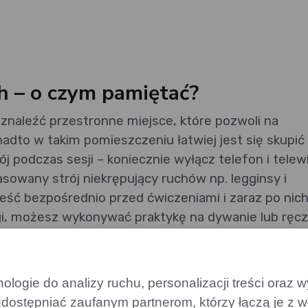
h – o czym pamiętać?
znaleźć przestronne miejsce, które pozwoli na
to w takim pomieszczeniu łatwiej jest się skupić 
j podczas sesji – koniecznie wyłącz telefon i telewi
owany strój niekrępujący ruchów np. legginsy i
 jeść bezpośrednio przed ćwiczeniami i zaraz po nich
ogi, możesz wykonywać praktykę na dywanie lub ręcz
roste asany, które nie wymagają dużej sprawnośc
ch zalicza się:
logie do analizy ruchu, personalizacji treści oraz
dostępniać zaufanym partnerom, którzy łączą je z w