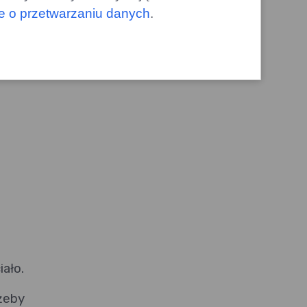
le o przetwarzaniu danych
.
iało.
żeby