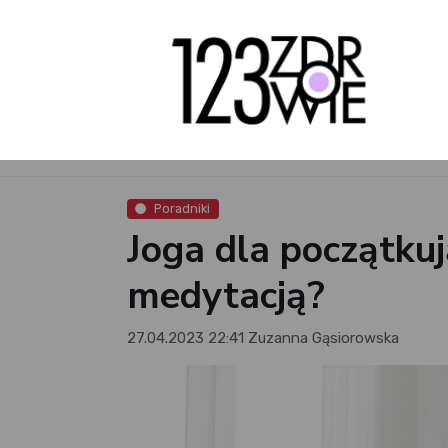
Poradniki
Joga dla początku
medytacją?
27.04.2023 22:41
Zuzanna Gąsiorowska