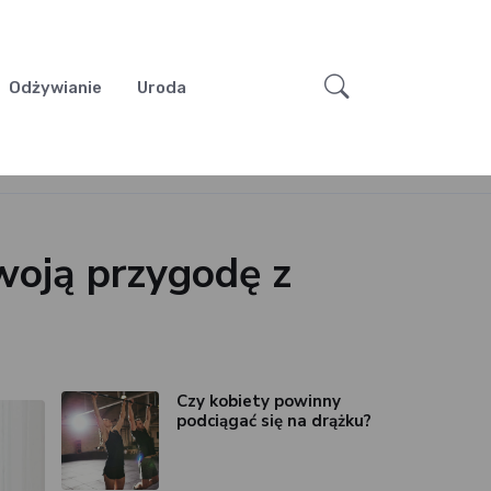
Odżywianie
Uroda
woją przygodę z
Czy kobiety powinny
podciągać się na drążku?