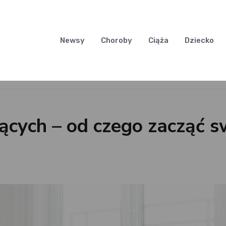
Newsy
Choroby
Ciąża
Dziecko
jących – od czego zacząć s