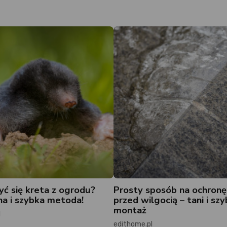
yć się kreta z ogrodu?
Prosty sposób na ochronę
a i szybka metoda!
przed wilgocią – tani i szy
montaż
l
edithome.pl