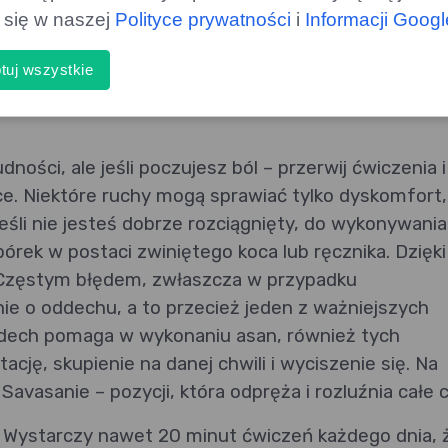
ą się w naszej
Polityce prywatności
i
Informacji Goog
tuj wszystkie
ości, ale jeśli poczujesz ból – przerwij ćwiczenia i
ce. Niektóre ruchy mogą sprawiać tylko dyskomfort,
Jeśli nie jesteś dobrze rozciągnięty, do wykonywania
órek w postaci zwiniętego koca lub ręcznika. Dzięki
 Częstym błędem, zwłaszcza w przypadku
ie o oddechu, a to przecież jeden z ważniejszych
oddech pomaga w wykonaniu asan, również tych
cję, skupienie na danej chwili i wyciszenie się. Na
 Savasanie – pozycji, która odpręża i rozluźnia całe c
 Wystarczy nawet 20 minut ćwiczeń każdego dnia, 