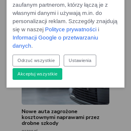
Duża aktualizacja Crimson Desert:
zaufanym partnerom, którzy łączą je z
zmiany w systemie handlu
własnymi danymi i używają m.in. do
gamecorner.pl
personalizacji reklam. Szczegóły znajdują
się w naszej
Polityce prywatności
i
Informacji Google o przetwarzaniu
danych
.
Odrzuć wszystkie
Ustawienia
Akceptuj wszystkie
Nowe auta zagrożone
kosztownymi naprawami przez
drobne szkody