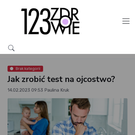
Brak kategorii
Jak zrobić test na ojcostwo?
14.02.2023 09:53
Paulina Kruk