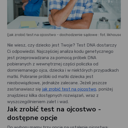
(jak zrobić test na ojcostwo - dochodzenie sądowe : fot. likhouse.co)
Nie wiesz, czy dziecko jest Twoje? Test DNA dostarczy
Ci odpowiedzi. Najczęściej analiza kodu genetycznego
jest przeprowadzana za pomocą próbek DNA
pobieranych z wewnętrznej części policzka od
domniemanego ojca, dziecka i w niektórych przypadkach
matki. Pobranie próbki od matki dziecka jest
nieobowiązkowe, jednakże zalecane. Jeżeli jeszcze
zastanawiasz się
jak zrobić test na ojcostwo
, poniżej
znajdziesz kilka dostępnych rozwiązań, wraz z
wyszczególnieniem zalet i wad.
Jak zrobić test na ojcostwo -
dostępne opcje
Do wyboru mamy trzy opcje na ustalenie ojcostwa: