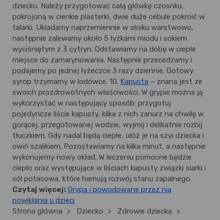
dziecku. Należy przygotować całą główkę czosnku,
pokrojoną w cienkie plasterki, dwie duże cebule pokroić w
talarki. Układamy naprzemiennie w słoiku warstwowo,
następnie zalewamy około 5 łyżkami miodu i sokiem
wyciśniętym z 3 cytryn. Odstawiamy na dobę w ciepłe
miejsce do zamarynowania. Następnie przecedzamy i
podajemy po jednej łyżeczce 3 razy dziennie. Gotowy
syrop trzymamy w lodówce. 10.
Kapusta
– znana jest ze
swoich prozdrowotnych właściwości. W grypie można ją
wykorzystać w następujący sposób: przygotuj
pojedyncze liście kapusty, kilka z nich zanurz na chwilę w
gorącej, przegotowanej wodzie, wyjmij i delikatnie rozbij
tłuczkiem. Gdy nadal będą ciepłe, ułóż je na szyi dziecka i
owiń szalikiem. Pozostawiamy na kilka minut, a następnie
wykonujemy nowy okład. W leczeniu pomocne będzie
ciepło oraz występujące w liściach kapusty związki siarki i
sól potasowa, które hamują rozwój stanu zapalnego.
Czytaj więcej:
Grypa i powodowane przez nią
powikłania u dzieci
Strona główna
>
Dziecko
>
Zdrowie dziecka
>