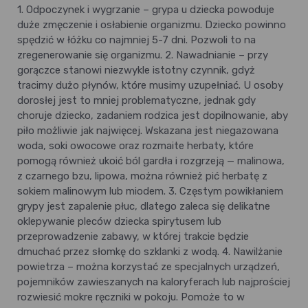
1. Odpoczynek i wygrzanie – grypa u dziecka powoduje
duże zmęczenie i osłabienie organizmu. Dziecko powinno
spędzić w łóżku co najmniej 5-7 dni. Pozwoli to na
zregenerowanie się organizmu. 2. Nawadnianie – przy
gorączce stanowi niezwykle istotny czynnik, gdyż
tracimy dużo płynów, które musimy uzupełniać. U osoby
dorosłej jest to mniej problematyczne, jednak gdy
choruje dziecko, zadaniem rodzica jest dopilnowanie, aby
piło możliwie jak najwięcej. Wskazana jest niegazowana
woda, soki owocowe oraz rozmaite herbaty, które
pomogą również ukoić ból gardła i rozgrzeją — malinowa,
z czarnego bzu, lipowa, można również pić herbatę z
sokiem malinowym lub miodem. 3. Częstym powikłaniem
grypy jest zapalenie płuc, dlatego zaleca się delikatne
oklepywanie pleców dziecka spirytusem lub
przeprowadzenie zabawy, w której trakcie będzie
dmuchać przez słomkę do szklanki z wodą. 4. Nawilżanie
powietrza – można korzystać ze specjalnych urządzeń,
pojemników zawieszanych na kaloryferach lub najprościej
rozwiesić mokre ręczniki w pokoju. Pomoże to w