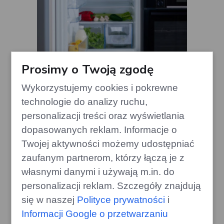
Wielka wyprzedaż: Lodówka
Prosimy o Twoją zgodę
Whirlpool do zabudowy za 1300
zł w Media Markt
Wykorzystujemy cookies i pokrewne
edithome.pl
technologie do analizy ruchu,
personalizacji treści oraz wyświetlania
dopasowanych reklam. Informacje o
Twojej aktywności możemy udostępniać
zaufanym partnerom, którzy łączą je z
własnymi danymi i używają m.in. do
personalizacji reklam. Szczegóły znajdują
się w naszej
Polityce prywatności
i
Informacji Google o przetwarzaniu