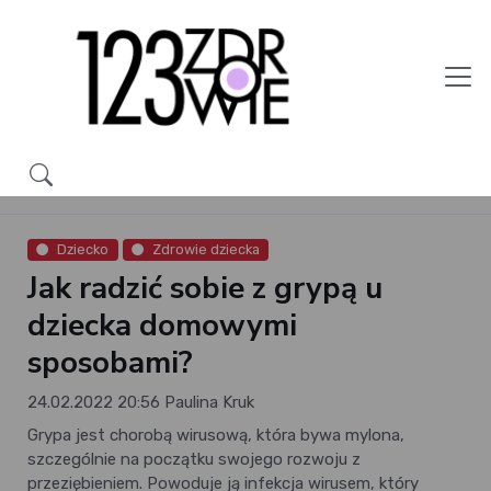
Dziecko
Zdrowie dziecka
Jak radzić sobie z grypą u
dziecka domowymi
sposobami?
24.02.2022 20:56
Paulina Kruk
Grypa jest chorobą wirusową, która bywa mylona,
szczególnie na początku swojego rozwoju z
przeziębieniem. Powoduje ją infekcja wirusem, który