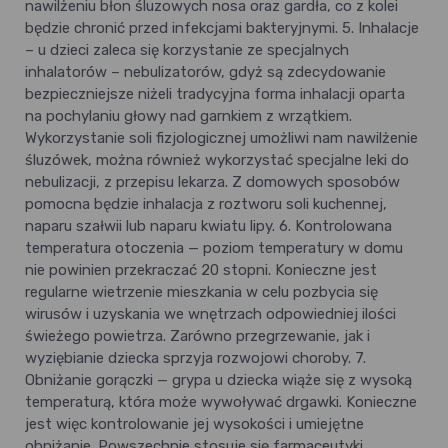
nawilżeniu błon śluzowych nosa oraz gardła, co z kolei
będzie chronić przed infekcjami bakteryjnymi. 5. Inhalacje
– u dzieci zaleca się korzystanie ze specjalnych
inhalatorów – nebulizatorów, gdyż są zdecydowanie
bezpieczniejsze niżeli tradycyjna forma inhalacji oparta
na pochylaniu głowy nad garnkiem z wrzątkiem.
Wykorzystanie soli fizjologicznej umożliwi nam nawilżenie
śluzówek, można również wykorzystać specjalne leki do
nebulizacji, z przepisu lekarza. Z domowych sposobów
pomocna będzie inhalacja z roztworu soli kuchennej,
naparu szałwii lub naparu kwiatu lipy. 6. Kontrolowana
temperatura otoczenia — poziom temperatury w domu
nie powinien przekraczać 20 stopni. Konieczne jest
regularne wietrzenie mieszkania w celu pozbycia się
wirusów i uzyskania we wnętrzach odpowiedniej ilości
świeżego powietrza. Zarówno przegrzewanie, jak i
wyziębianie dziecka sprzyja rozwojowi choroby. 7.
Obniżanie gorączki — grypa u dziecka wiąże się z wysoką
temperaturą, która może wywoływać drgawki. Konieczne
jest więc kontrolowanie jej wysokości i umiejętne
obniżanie. Powszechnie stosuje się farmaceutyki