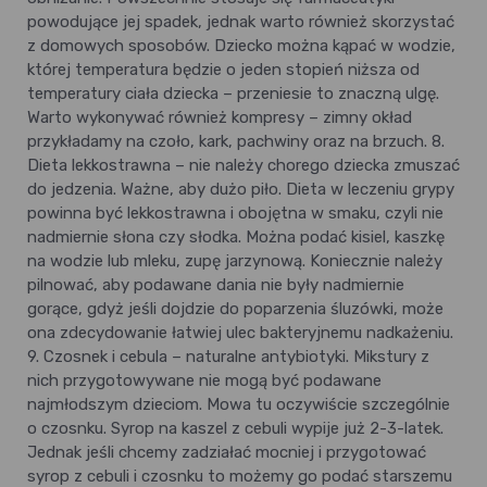
powodujące jej spadek, jednak warto również skorzystać
z domowych sposobów. Dziecko można kąpać w wodzie,
której temperatura będzie o jeden stopień niższa od
temperatury ciała dziecka – przeniesie to znaczną ulgę.
Warto wykonywać również kompresy – zimny okład
przykładamy na czoło, kark, pachwiny oraz na brzuch. 8.
Dieta lekkostrawna – nie należy chorego dziecka zmuszać
do jedzenia. Ważne, aby dużo piło. Dieta w leczeniu grypy
powinna być lekkostrawna i obojętna w smaku, czyli nie
nadmiernie słona czy słodka. Można podać kisiel, kaszkę
na wodzie lub mleku, zupę jarzynową. Koniecznie należy
pilnować, aby podawane dania nie były nadmiernie
gorące, gdyż jeśli dojdzie do poparzenia śluzówki, może
ona zdecydowanie łatwiej ulec bakteryjnemu nadkażeniu.
9. Czosnek i cebula – naturalne antybiotyki. Mikstury z
nich przygotowywane nie mogą być podawane
najmłodszym dzieciom. Mowa tu oczywiście szczególnie
o czosnku. Syrop na kaszel z cebuli wypije już 2-3-latek.
Jednak jeśli chcemy zadziałać mocniej i przygotować
syrop z cebuli i czosnku to możemy go podać starszemu