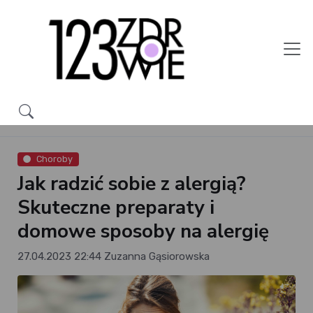
Choroby
Jak radzić sobie z alergią?
Skuteczne preparaty i
domowe sposoby na alergię
27.04.2023 22:44
Zuzanna Gąsiorowska