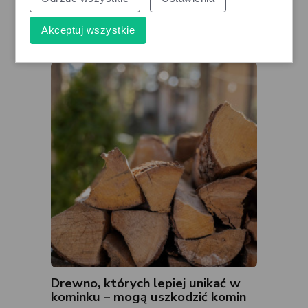
Cztery gry znikną z Game Pass w
Akceptuj wszystkie
połowie sierpnia
gamecorner.pl
Drewno, których lepiej unikać w
kominku – mogą uszkodzić komin