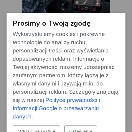
Prosimy o Twoją zgodę
Skoda z przebiegiem 500 tys. km:
Wykorzystujemy cookies i pokrewne
wciąż jak nowa, czy oszukują?
technologie do analizy ruchu,
gazoo.pl
personalizacji treści oraz wyświetlania
dopasowanych reklam. Informacje o
Twojej aktywności możemy udostępniać
zaufanym partnerom, którzy łączą je z
własnymi danymi i używają m.in. do
personalizacji reklam. Szczegóły znajdują
się w naszej
Polityce prywatności
i
Informacji Google o przetwarzaniu
danych
.
Odrzuć wszystkie
Ustawienia