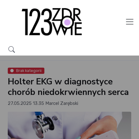
Brak kategorii
Holter EKG w diagnostyce
chorób niedokrwiennych serca
27.05.2025 13:35
Marcel Zarębski