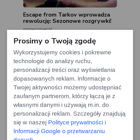
Escape from Tarkov wprowadza
rewolucję: Sezonowe rozgrywki!
gamecorner.pl
Prosimy o Twoją zgodę
Wykorzystujemy cookies i pokrewne
technologie do analizy ruchu,
personalizacji treści oraz wyświetlania
dopasowanych reklam. Informacje o
Twojej aktywności możemy udostępniać
zaufanym partnerom, którzy łączą je z
własnymi danymi i używają m.in. do
personalizacji reklam. Szczegóły znajdują
się w naszej
Polityce prywatności
i
Informacji Google o przetwarzaniu
Dach dwuspadowy czy
kopertowy? Zaskakujące różnice
danych
.