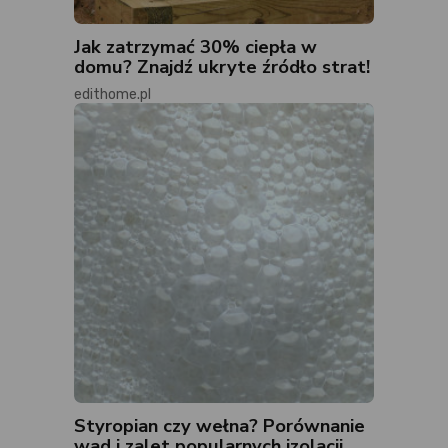
Jak zatrzymać 30% ciepła w
domu? Znajdź ukryte źródło strat!
edithome.pl
Styropian czy wełna? Porównanie
wad i zalet popularnych izolacji