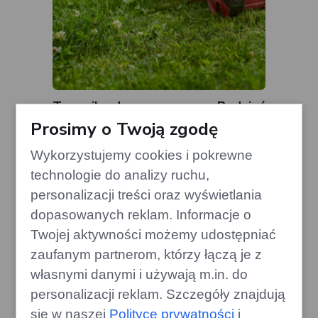
Trawnik odporny na suszę: Podnieś
koszenie o kilka centymetrów
Prosimy o Twoją zgodę
edithome.pl
Wykorzystujemy cookies i pokrewne
technologie do analizy ruchu,
personalizacji treści oraz wyświetlania
dopasowanych reklam. Informacje o
Twojej aktywności możemy udostępniać
zaufanym partnerom, którzy łączą je z
własnymi danymi i używają m.in. do
personalizacji reklam. Szczegóły znajdują
się w naszej
Polityce prywatności
i