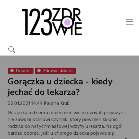
Dziecko
Zdrowie dziecka
Gorączka u dziecka - kiedy
jechać do lekarza?
02.01.2021 14:44
Paulina Kruk
Gorączka u dziecka może mieć wiele różnych przyczyn i
nie zawsze stanowi czynnik, który powinien skłonić
rodzica do natychmiastowej wizyty u lekarza. Na ogół
bardzo dobrze, jeśli u chorego dziecka pojawia się