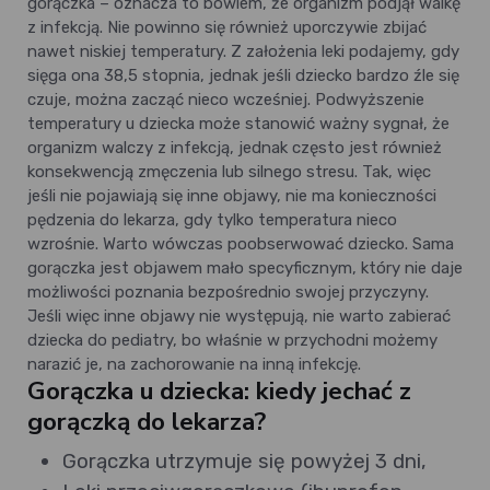
gorączka – oznacza to bowiem, że organizm podjął walkę
z infekcją. Nie powinno się również uporczywie zbijać
nawet niskiej temperatury. Z założenia leki podajemy, gdy
sięga ona 38,5 stopnia, jednak jeśli dziecko bardzo źle się
czuje, można zacząć nieco wcześniej. Podwyższenie
temperatury u dziecka może stanowić ważny sygnał, że
organizm walczy z infekcją, jednak często jest również
konsekwencją zmęczenia lub silnego stresu. Tak, więc
jeśli nie pojawiają się inne objawy, nie ma konieczności
pędzenia do lekarza, gdy tylko temperatura nieco
wzrośnie. Warto wówczas poobserwować dziecko. Sama
gorączka jest objawem mało specyficznym, który nie daje
możliwości poznania bezpośrednio swojej przyczyny.
Jeśli więc inne objawy nie występują, nie warto zabierać
dziecka do pediatry, bo właśnie w przychodni możemy
narazić je, na zachorowanie na inną infekcję.
Gorączka u dziecka: kiedy jechać z
gorączką do lekarza?
Gorączka utrzymuje się powyżej 3 dni,