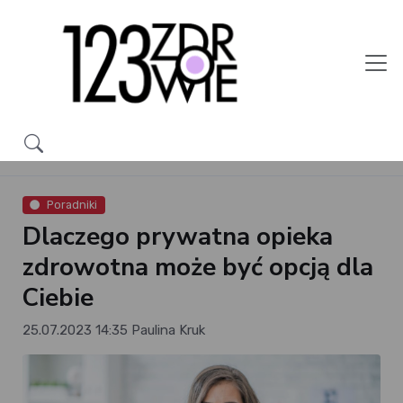
Poradniki
Dlaczego prywatna opieka
zdrowotna może być opcją dla
Ciebie
25.07.2023 14:35
Paulina Kruk