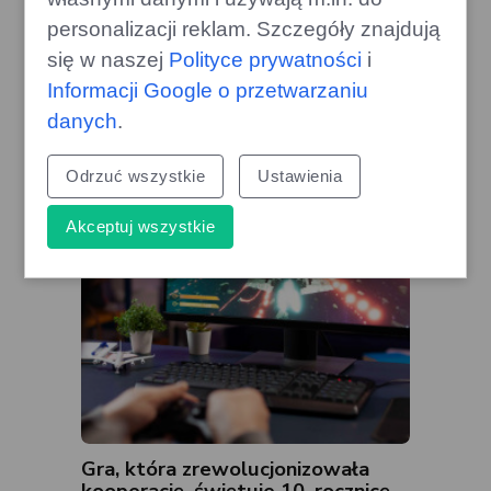
personalizacji reklam. Szczegóły znajdują
Audi Q9: Tańsza alternatywa dla
klientów Mercedesa i BMW w
się w naszej
Polityce prywatności
i
Polsce
Informacji Google o przetwarzaniu
gazoo.pl
danych
.
Odrzuć wszystkie
Ustawienia
Akceptuj wszystkie
Gra, która zrewolucjonizowała
kooperację, świętuje 10. rocznicę