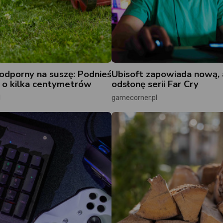
odporny na suszę: Podnieś
Ubisoft zapowiada nową,
 o kilka centymetrów
odsłonę serii Far Cry
l
gamecorner.pl