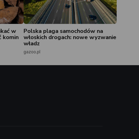
ikać w
Polska plaga samochodów na
ć komin
włoskich drogach: nowe wyzwanie
władz
gazoo.pl