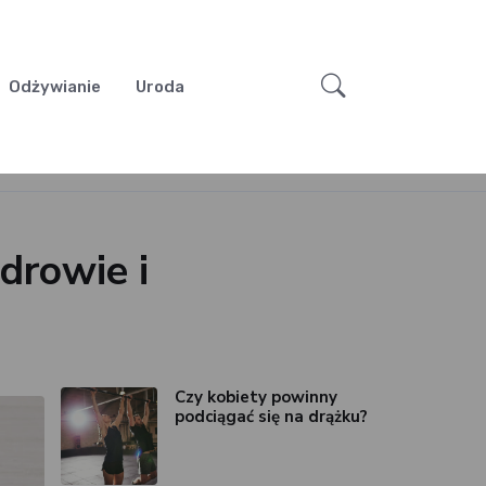
Odżywianie
Uroda
drowie i
Czy kobiety powinny
podciągać się na drążku?