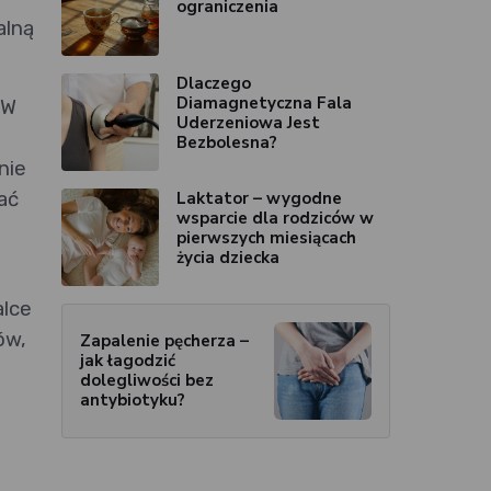
ograniczenia
alną
Dlaczego
Diamagnetyczna Fala
 W
Uderzeniowa Jest
Bezbolesna?
nie
ać
Laktator – wygodne
wsparcie dla rodziców w
pierwszych miesiącach
życia dziecka
alce
ów,
Zapalenie pęcherza –
jak łagodzić
dolegliwości bez
antybiotyku?