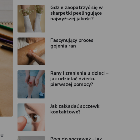
Gdzie zaopatrzyć się w
skarpetki peelingujące
najwyższej jakości?
Fascynujący proces
gojenia ran
Rany i zranienia u dzieci –
jak udzielać dziecku
pierwszej pomocy?
Jak zakładać soczewki
kontaktowe?
je
Płyn do soczewek - jak