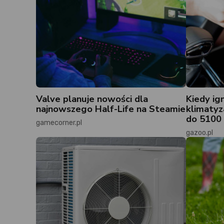
Valve planuje nowości dla
Kiedy ig
najnowszego Half-Life na Steamie
klimatyz
do 5100 
gamecorner.pl
gazoo.pl