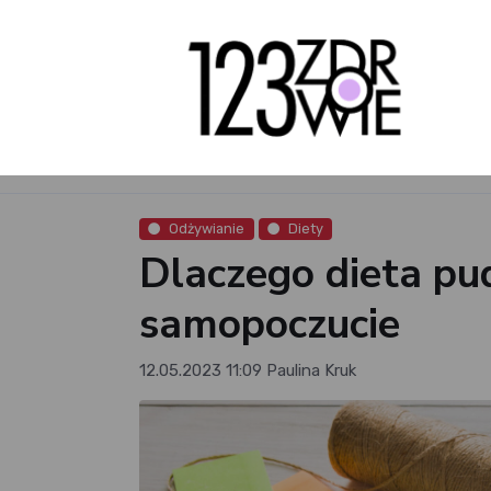
Odżywianie
Diety
Dlaczego dieta pu
samopoczucie
12.05.2023 11:09
Paulina Kruk