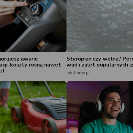
norujesz awarie
Styropian czy wełna? Po
acji, koszty rosną nawet
wad i zalet popularnych iz
zł
edithome.pl