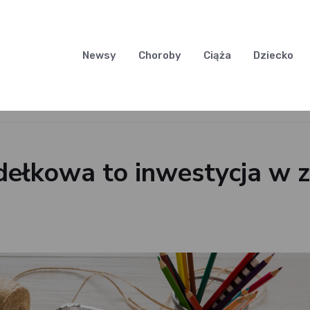
Newsy
Choroby
Ciąża
Dziecko
dełkowa to inwestycja w z