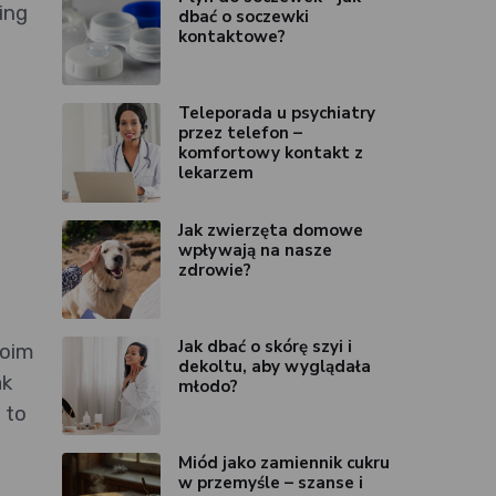
ing
dbać o soczewki
kontaktowe?
Teleporada u psychiatry
przez telefon –
komfortowy kontakt z
lekarzem
Jak zwierzęta domowe
wpływają na nasze
zdrowie?
Jak dbać o skórę szyi i
woim
dekoltu, aby wyglądała
ak
młodo?
 to
Miód jako zamiennik cukru
w przemyśle – szanse i