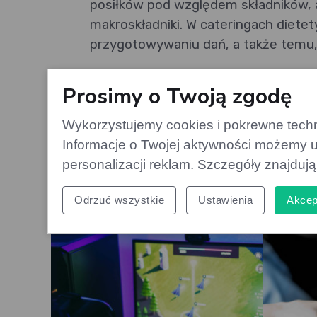
posiłków pod względem składników, a
makroskładniki. W cateringach diete
przygotowywaniu dań, a także temu,
Zastanawiasz się, czy taki catering d
Prosimy o Twoją zgodę
sylwetką nie tylko od święta.
Wykorzystujemy cookies i pokrewne techno
Strona główna
>
Odżywianie
>
Diety
>
Informacje o Twojej aktywności możemy u
personalizacji reklam. Szczegóły znajduj
Paulina Kruk
(wszystkie artykuł
Paulina Kruk
Odrzuć wszystkie
Ustawienia
Akcep