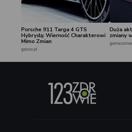
Porsche 911 Targa 4 GTS
Duża akt
Hybrydą: Wierność Charakterowi
zmiany w
Mimo Zmian
gamecorner
gazoo.pl