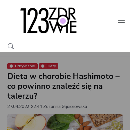
Odżywianie
Diety
Dieta w chorobie Hashimoto –
co powinno znaleźć się na
talerzu?
27.04.2023 22:44
Zuzanna Gąsiorowska