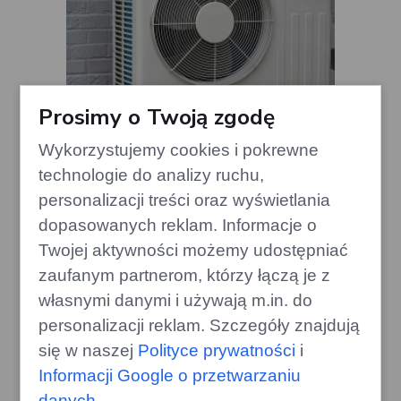
Prosimy o Twoją zgodę
Wykorzystujemy cookies i pokrewne
technologie do analizy ruchu,
Jak zatrzymać 30% ciepła w
personalizacji treści oraz wyświetlania
domu? Znajdź ukryte źródło strat!
dopasowanych reklam. Informacje o
edithome.pl
Twojej aktywności możemy udostępniać
zaufanym partnerom, którzy łączą je z
własnymi danymi i używają m.in. do
personalizacji reklam. Szczegóły znajdują
się w naszej
Polityce prywatności
i
Informacji Google o przetwarzaniu
danych
.