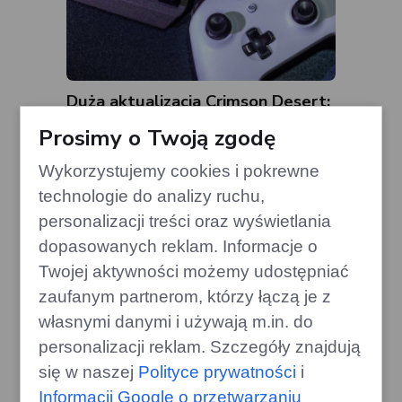
Duża aktualizacja Crimson Desert:
zmiany w systemie handlu
Prosimy o Twoją zgodę
gamecorner.pl
Wykorzystujemy cookies i pokrewne
technologie do analizy ruchu,
personalizacji treści oraz wyświetlania
dopasowanych reklam. Informacje o
Twojej aktywności możemy udostępniać
zaufanym partnerom, którzy łączą je z
własnymi danymi i używają m.in. do
personalizacji reklam. Szczegóły znajdują
się w naszej
Polityce prywatności
i
Informacji Google o przetwarzaniu