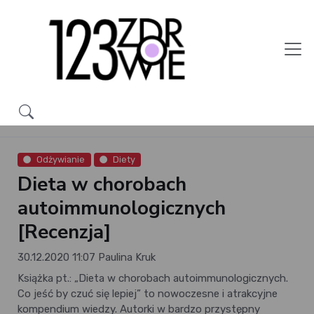
Odżywianie
Diety
Dieta w chorobach
autoimmunologicznych
[Recenzja]
30.12.2020 11:07
Paulina Kruk
Książka pt.: „Dieta w chorobach autoimmunologicznych.
Co jeść by czuć się lepiej” to nowoczesne i atrakcyjne
kompendium wiedzy. Autorki w bardzo przystępny