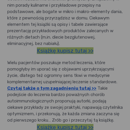
nim porady kulinarne i przykładowe przepisy na
podstawowe, ale bogate w mikro i makro-elementy dania,
które z pewnością przyrządzisz w domu. Ciekawym
elementem tej książki są opisy i tabele zawierające
prezentację przykładowych produktów zalecanych w
różnych dietach (m.in. diecie bezglutenowej,
eliminacyjnej, bez nabiału).
Książkę kupisz tutaj >>
Wielu pacjentów poszukuje metod leczenia, które
pomogłyby im uporać się z objawami uprzykrzającymi
życie, dlatego też ogromny sens tkwi w medycynie
komplementarnej uzupełniającej leczenie standardowe.
Czytaj także o tym zagadnieniu tutaj >>
Takie
podejście do leczenia bardzo poważnych chorób
autoimmunologicznych proponują autorki, podają
ciekawe przykłady ze swojej praktyki, napawają czytelnika
optymizmem, i przekonują, że każda zmiana zaczyna się
od pierwszego kroku… Zrób go i przeczytaj tą książkę.
Książkę kupisz tutaj >>