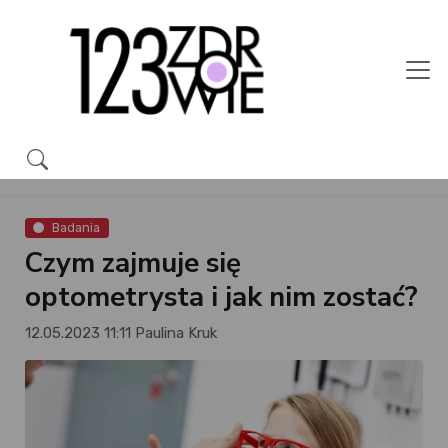
Badania
Czym zajmuje się
optometrysta i jak nim zostać?
12.05.2023 11:11
Paulina Kruk