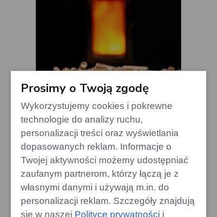
Prosimy o Twoją zgodę
Wykorzystujemy cookies i pokrewne
technologie do analizy ruchu,
personalizacji treści oraz wyświetlania
Chwile grozy: Dymiący piec na
dopasowanych reklam. Informacje o
pellet bez sygnalizacji błędów
Twojej aktywności możemy udostępniać
edithome.pl
zaufanym partnerom, którzy łączą je z
własnymi danymi i używają m.in. do
personalizacji reklam. Szczegóły znajdują
się w naszej
Polityce prywatności
i