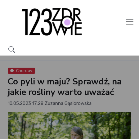
Choroby
Co pyli w maju? Sprawdź, na
jakie rośliny warto uważać
10.05.2023 17:28
Zuzanna Gąsiorowska