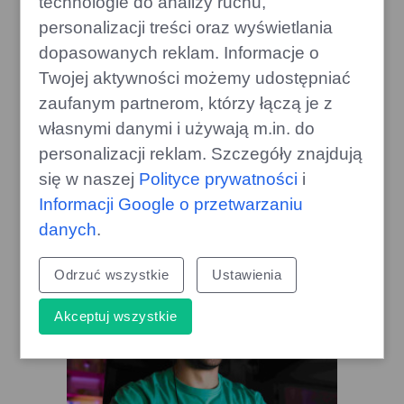
technologie do analizy ruchu,
personalizacji treści oraz wyświetlania
dopasowanych reklam. Informacje o
Twojej aktywności możemy udostępniać
zaufanym partnerom, którzy łączą je z
własnymi danymi i używają m.in. do
personalizacji reklam. Szczegóły znajdują
się w naszej
Polityce prywatności
i
Styropian czy wełna? Porównanie
Informacji Google o przetwarzaniu
wad i zalet popularnych izolacji
danych
.
edithome.pl
Odrzuć wszystkie
Ustawienia
Akceptuj wszystkie