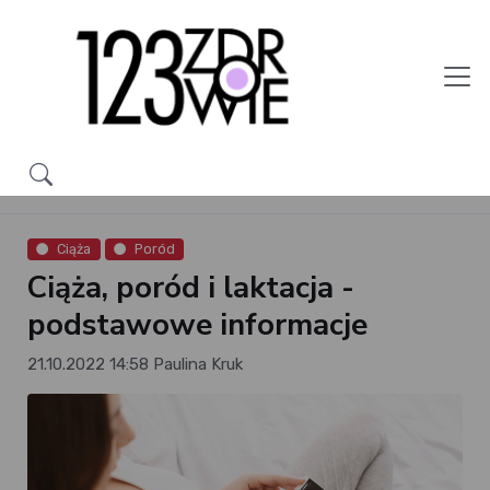
Ciąża
Poród
Ciąża, poród i laktacja -
podstawowe informacje
21.10.2022 14:58
Paulina Kruk