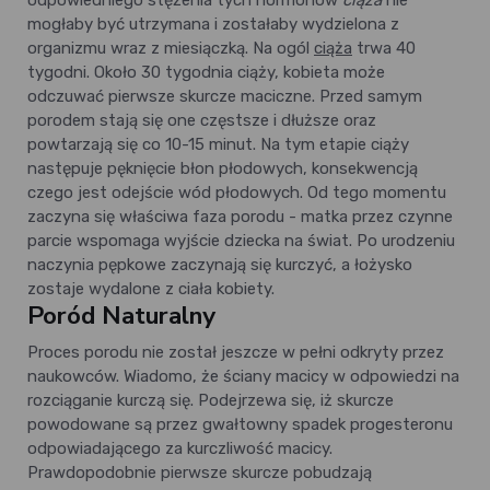
odpowiedniego stężenia tych hormonów
ciąża
nie
mogłaby być utrzymana i zostałaby wydzielona z
organizmu wraz z miesiączką. Na ogól
ciąża
trwa 40
tygodni. Około 30 tygodnia ciąży, kobieta może
odczuwać pierwsze skurcze maciczne. Przed samym
porodem stają się one częstsze i dłuższe oraz
powtarzają się co 10-15 minut. Na tym etapie ciąży
następuje pęknięcie błon płodowych, konsekwencją
czego jest odejście wód płodowych. Od tego momentu
zaczyna się właściwa faza porodu - matka przez czynne
parcie wspomaga wyjście dziecka na świat. Po urodzeniu
naczynia pępkowe zaczynają się kurczyć, a łożysko
zostaje wydalone z ciała kobiety.
Poród Naturalny
Proces porodu nie został jeszcze w pełni odkryty przez
naukowców. Wiadomo, że ściany macicy w odpowiedzi na
rozciąganie kurczą się. Podejrzewa się, iż skurcze
powodowane są przez gwałtowny spadek progesteronu
odpowiadającego za kurczliwość macicy.
Prawdopodobnie pierwsze skurcze pobudzają