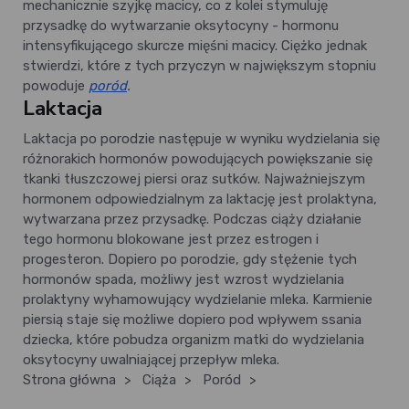
mechanicznie szyjkę macicy, co z kolei stymuluję
przysadkę do wytwarzanie oksytocyny - hormonu
intensyfikującego skurcze mięśni macicy. Ciężko jednak
stwierdzi, które z tych przyczyn w największym stopniu
powoduje
poród
.
Laktacja
Laktacja po porodzie następuje w wyniku wydzielania się
różnorakich hormonów powodujących powiększanie się
tkanki tłuszczowej piersi oraz sutków. Najważniejszym
hormonem odpowiedzialnym za laktację jest prolaktyna,
wytwarzana przez przysadkę. Podczas ciąży działanie
tego hormonu blokowane jest przez estrogen i
progesteron. Dopiero po porodzie, gdy stężenie tych
hormonów spada, możliwy jest wzrost wydzielania
prolaktyny wyhamowujący wydzielanie mleka. Karmienie
piersią staje się możliwe dopiero pod wpływem ssania
dziecka, które pobudza organizm matki do wydzielania
oksytocyny uwalniającej przepływ mleka.
Strona główna
>
Ciąża
>
Poród
>