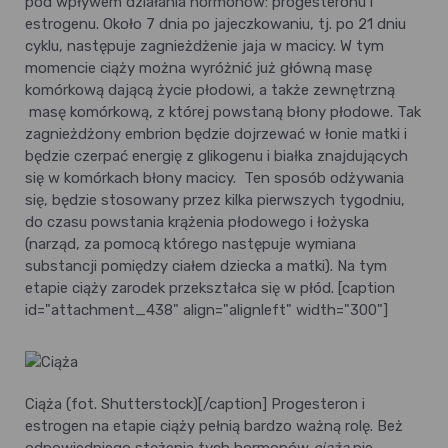
pod wpływem działania hormonów: progesteronu i
estrogenu. Około 7 dnia po jajeczkowaniu, tj. po 21 dniu
cyklu, następuje zagnieżdżenie jaja w macicy. W tym
momencie ciąży można wyróżnić już główną masę
komórkową dającą życie płodowi, a także zewnętrzną
masę komórkową, z której powstaną błony płodowe. Tak
zagnieżdżony embrion będzie dojrzewać w łonie matki i
będzie czerpać energię z glikogenu i białka znajdujących
się w komórkach błony macicy. Ten sposób odżywania
się, będzie stosowany przez kilka pierwszych tygodniu,
do czasu powstania krążenia płodowego i łożyska
(narząd, za pomocą którego następuje wymiana
substancji pomiędzy ciałem dziecka a matki). Na tym
etapie ciąży zarodek przekształca się w płód. [caption
id="attachment_438" align="alignleft" width="300"]
Ciąża (fot. Shutterstock)[/caption] Progesteron i
estrogen na etapie ciąży pełnią bardzo ważną rolę. Beż