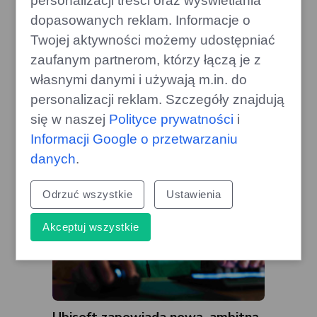
personalizacji treści oraz wyświetlania
dopasowanych reklam. Informacje o
Audi Q9: Tańsza alternatywa dla
Twojej aktywności możemy udostępniać
klientów Mercedesa i BMW w
zaufanym partnerom, którzy łączą je z
Polsce
własnymi danymi i używają m.in. do
gazoo.pl
personalizacji reklam. Szczegóły znajdują
się w naszej
Polityce prywatności
i
Informacji Google o przetwarzaniu
danych
.
Odrzuć wszystkie
Ustawienia
Akceptuj wszystkie
Ubisoft zapowiada nową, ambitną