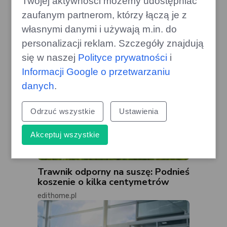
Twojej aktywności możemy udostępniać
gamecorner.pl
zaufanym partnerom, którzy łączą je z
własnymi danymi i używają m.in. do
personalizacji reklam. Szczegóły znajdują
się w naszej
Polityce prywatności
i
Informacji Google o przetwarzaniu
danych
.
Odrzuć wszystkie
Ustawienia
Akceptuj wszystkie
Trawnik odporny na suszę: Podnieś
koszenie o kilka centymetrów
edithome.pl