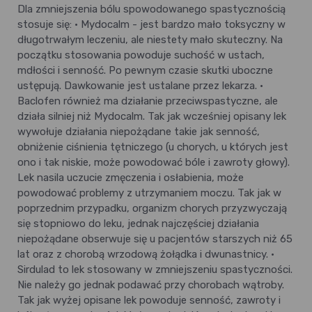
Dla zmniejszenia bólu spowodowanego spastycznością
stosuje się: • Mydocalm - jest bardzo mało toksyczny w
długotrwałym leczeniu, ale niestety mało skuteczny. Na
początku stosowania powoduje suchość w ustach,
mdłości i senność. Po pewnym czasie skutki uboczne
ustępują. Dawkowanie jest ustalane przez lekarza. •
Baclofen również ma działanie przeciwspastyczne, ale
działa silniej niż Mydocalm. Tak jak wcześniej opisany lek
wywołuje działania niepożądane takie jak senność,
obniżenie ciśnienia tętniczego (u chorych, u których jest
ono i tak niskie, może powodować bóle i zawroty głowy).
Lek nasila uczucie zmęczenia i osłabienia, może
powodować problemy z utrzymaniem moczu. Tak jak w
poprzednim przypadku, organizm chorych przyzwyczają
się stopniowo do leku, jednak najczęściej działania
niepożądane obserwuje się u pacjentów starszych niż 65
lat oraz z chorobą wrzodową żołądka i dwunastnicy. •
Sirdulad to lek stosowany w zmniejszeniu spastyczności.
Nie należy go jednak podawać przy chorobach wątroby.
Tak jak wyżej opisane lek powoduje senność, zawroty i