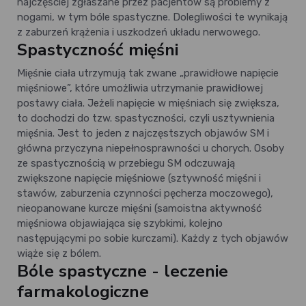
najczęściej zgłaszane przez pacjentów są problemy z
nogami, w tym bóle spastyczne. Dolegliwości te wynikają
z zaburzeń krążenia i uszkodzeń układu nerwowego.
Spastyczność mięśni
Mięśnie ciała utrzymują tak zwane „prawidłowe napięcie
mięśniowe”, które umożliwia utrzymanie prawidłowej
postawy ciała. Jeżeli napięcie w mięśniach się zwiększa,
to dochodzi do tzw. spastyczności, czyli usztywnienia
mięśnia. Jest to jeden z najczęstszych objawów SM i
główna przyczyna niepełnosprawności u chorych. Osoby
ze spastycznością w przebiegu SM odczuwają
zwiększone napięcie mięśniowe (sztywność mięśni i
stawów, zaburzenia czynności pęcherza moczowego),
nieopanowane kurcze mięśni (samoistna aktywność
mięśniowa objawiająca się szybkimi, kolejno
następującymi po sobie kurczami). Każdy z tych objawów
wiąże się z bólem.
Bóle spastyczne - leczenie
farmakologiczne