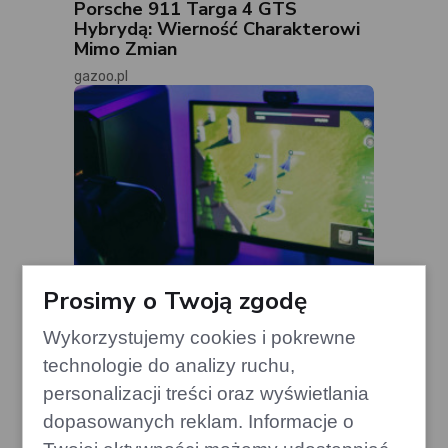
Porsche 911 Targa 4 GTS
Hybrydą: Wierność Charakterowi
Mimo Zmian
gazoo.pl
Prosimy o Twoją zgodę
Wykorzystujemy cookies i pokrewne
technologie do analizy ruchu,
personalizacji treści oraz wyświetlania
Valve planuje nowości dla
dopasowanych reklam. Informacje o
najnowszego Half-Life na Steamie