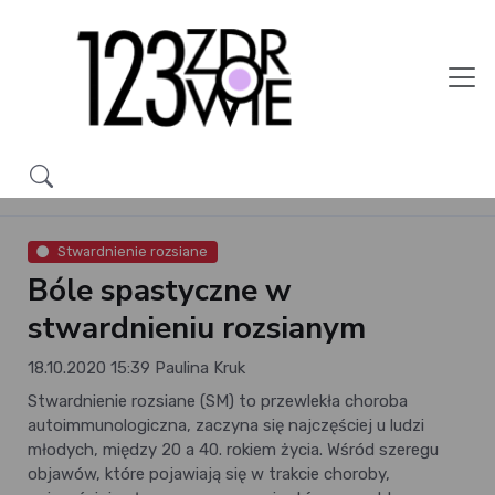
Stwardnienie rozsiane
Bóle spastyczne w
stwardnieniu rozsianym
18.10.2020 15:39
Paulina Kruk
Stwardnienie rozsiane (SM) to przewlekła choroba
autoimmunologiczna, zaczyna się najczęściej u ludzi
młodych, między 20 a 40. rokiem życia. Wśród szeregu
objawów, które pojawiają się w trakcie choroby,