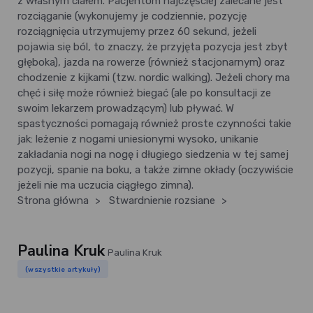
z własnym ciałem. Pacjentom najczęściej zalecane jest
rozciąganie (wykonujemy je codziennie, pozycję
rozciągnięcia utrzymujemy przez 60 sekund, jeżeli
pojawia się ból, to znaczy, że przyjęta pozycja jest zbyt
głęboka), jazda na rowerze (również stacjonarnym) oraz
chodzenie z kijkami (tzw. nordic walking). Jeżeli chory ma
chęć i siłę może również biegać (ale po konsultacji ze
swoim lekarzem prowadzącym) lub pływać. W
spastyczności pomagają również proste czynności takie
jak: leżenie z nogami uniesionymi wysoko, unikanie
zakładania nogi na nogę i długiego siedzenia w tej samej
pozycji, spanie na boku, a także zimne okłady (oczywiście
jeżeli nie ma uczucia ciągłego zimna).
Strona główna
>
Stwardnienie rozsiane
>
Paulina Kruk
Paulina Kruk
(wszystkie artykuły)