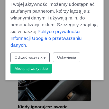
Twojej aktywności możemy udostępniać
zaufanym partnerom, którzy łączą je z
Drewno, których lepiej unikać w
własnymi danymi i używają m.in. do
kominku – mogą uszkodzić komin
personalizacji reklam. Szczegóły znajdują
edithome.pl
się w naszej
Polityce prywatności
i
Informacji Google o przetwarzaniu
danych
.
Odrzuć wszystkie
Ustawienia
Akceptuj wszystkie
Kiedy ignorujesz awarie