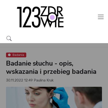
Badania
Badanie słuchu - opis,
wskazania i przebieg badania
30.11.2022 12:49
Paulina Kruk