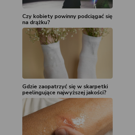
Czy kobiety powinny podciągać się
na drążku?
Gdzie zaopatrzyć się w skarpetki
peelingujące najwyższej jakości?