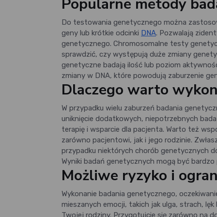
Popularne metody bad
Do testowania genetycznego można zastosować
geny lub krótkie odcinki
DNA
. Pozwalają ziden
genetycznego. Chromosomalne testy genetyczn
sprawdzić, czy występują duże zmiany genety
genetyczne badają ilość lub poziom aktywnoś
zmiany w DNA, które powodują zaburzenie ge
Dlaczego warto wykon
W przypadku wielu zaburzeń badania genetycz
uniknięcie dodatkowych, niepotrzebnych bada
terapię i wsparcie dla pacjenta. Warto też w
zarówno pacjentowi, jak i jego rodzinie. Zwła
przypadku niektórych chorób genetycznych do
Wyniki badań genetycznych mogą być bardzo p
Możliwe ryzyko i ogran
Wykonanie badania genetycznego, oczekiwanie
mieszanych emocji, takich jak ulga, strach, lę
Twojej rodziny. Przygotujcie się zarówno na d