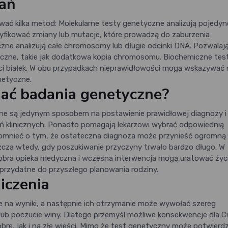
ań
 kilka metod: Molekularne testy genetyczne analizują pojedyn
tyfikować zmiany lub mutacje, które prowadzą do zaburzenia
e analizują całe chromosomy lub długie odcinki DNA. Pozwalaj
czne, takie jak dodatkowa kopia chromosomu. Biochemiczne tes
ci białek. W obu przypadkach nieprawidłowości mogą wskazywać 
netyczne.
ać badania genetyczne?
ne są jedynym sposobem na postawienie prawidłowej diagnozy i
ń klinicznych. Ponadto pomagają lekarzowi wybrać odpowiednią
spomnieć o tym, że ostateczna diagnoza może przynieść ogromną 
szcza wtedy, gdy poszukiwanie przyczyny trwało bardzo długo. W
bra opieka medyczna i wczesna interwencja mogą uratować życi
rzydatne do przyszłego planowania rodziny.
iczenia
 na wyniki, a następnie ich otrzymanie może wywołać szereg
k lub poczucie winy. Dlatego przemyśl możliwe konsekwencje dla Ci
obre, jak i na złe wieści. Mimo że test genetyczny może potwierdz