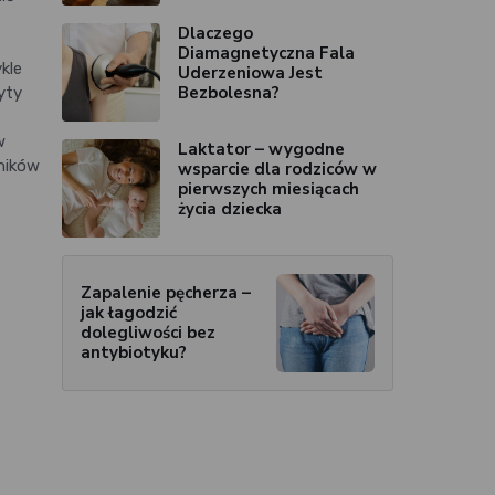
Dlaczego
Diamagnetyczna Fala
kle
Uderzeniowa Jest
Bezbolesna?
yty
w
Laktator – wygodne
yników
wsparcie dla rodziców w
pierwszych miesiącach
życia dziecka
Zapalenie pęcherza –
jak łagodzić
dolegliwości bez
antybiotyku?