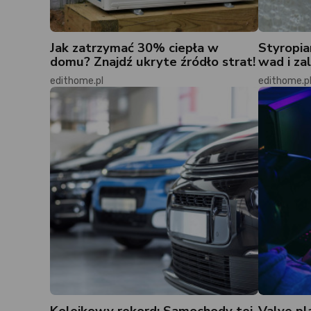
Jak zatrzymać 30% ciepła w
Styropia
domu? Znajdź ukryte źródło strat!
wad i zal
edithome.pl
edithome.p
Kolejkowy rekord: Samochody tej
Valve pl