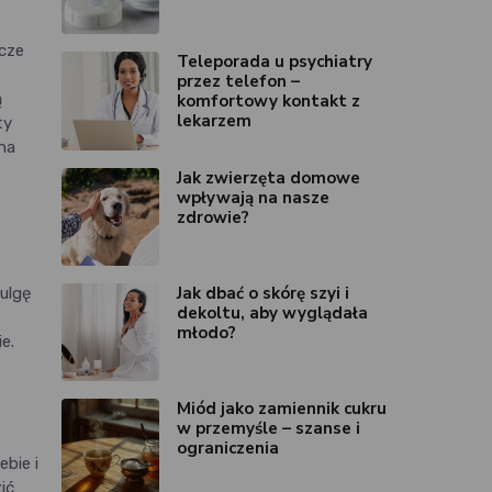
cze
Teleporada u psychiatry
przez telefon –
ą
komfortowy kontakt z
lekarzem
ty
na
Jak zwierzęta domowe
wpływają na nasze
zdrowie?
Jak dbać o skórę szyi i
ulgę
dekoltu, aby wyglądała
młodo?
e.
Miód jako zamiennik cukru
w przemyśle – szanse i
ograniczenia
ebie i
ić