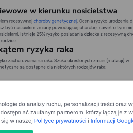
iewowe w kierunku nosicielstwa
ielem recesywnej
choroby genetycznej
. Ocenia ryzyko urodzenia d
z być nosicielem zmiany powodującej chorobę, nawet o tym nie
nosicielami, istnieje 25% ryzyko posiadania dziecka z recesywną c
 rodzice.
kątem ryzyka raka
o zachorowania na raka. Szuka określonych zmian (mutacji) w
netyczne są dostępne dla niektórych rodzajów raka:
logie do analizy ruchu, personalizacji treści oraz
dostępniać zaufanym partnerom, którzy łączą je z w
ą się w naszej
Polityce prywatności
i
Informacji Goog