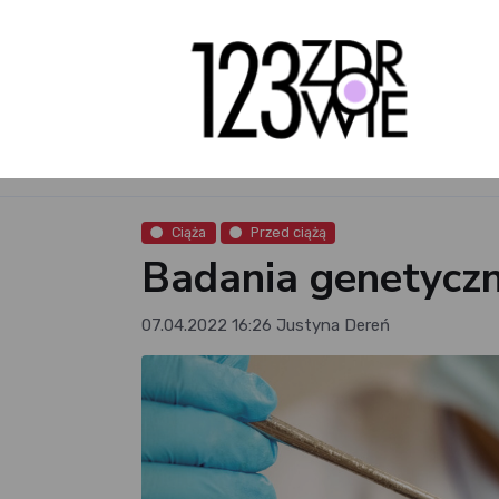
Ciąża
Przed ciążą
Badania genetyczn
07.04.2022 16:26
Justyna Dereń