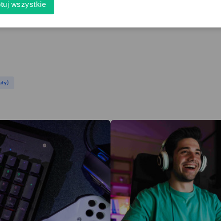
tuj wszystkie
uły)