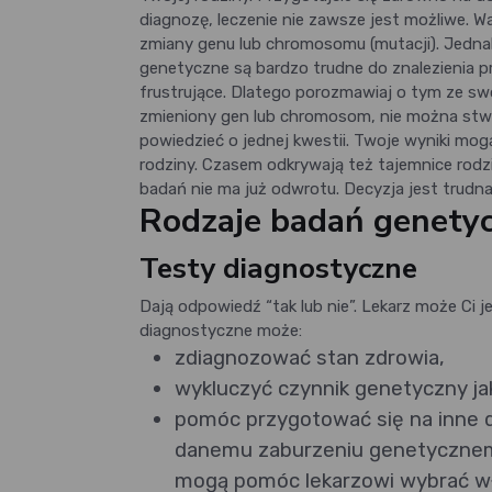
diagnozę, leczenie nie zawsze jest możliwe. 
zmiany genu lub chromosomu (mutacji). Jednak
genetyczne są bardzo trudne do znalezienia p
frustrujące. Dlatego porozmawiaj o tym ze swo
zmieniony gen lub chromosom, nie można stwie
powiedzieć o jednej kwestii. Twoje wyniki m
rodziny. Czasem odkrywają też tajemnice rodz
badań nie ma już odwrotu. Decyzja jest trudna
Rodzaje badań genety
Testy diagnostyczne
Dają odpowiedź “tak lub nie”. Lekarz może Ci
diagnostyczne może:
zdiagnozować stan zdrowia,
wykluczyć czynnik genetyczny j
pomóc przygotować się na inne 
danemu zaburzeniu genetycznem
mogą pomóc lekarzowi wybrać wł