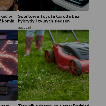
ikać w
Sportowa Toyota Corolla bez
ć komin
hybrydy i tylnych siedzeń
gazoo.pl
owała
Trawnik odporny na suszę: Podnieś