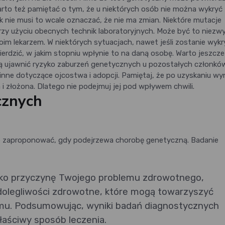
Warto też pamiętać o tym, że u niektórych osób nie można wykryć
 nie musi to wcale oznaczać, że nie ma zmian. Niektóre mutacje
rzy użyciu obecnych technik laboratoryjnych. Może być to niezwy
im lekarzem. W niektórych sytuacjach, nawet jeśli zostanie wykr
rdzić, w jakim stopniu wpłynie to na daną osobę. Warto jeszcze
ogą ujawnić ryzyko zaburzeń genetycznych u pozostałych członkó
inne dotyczące ojcostwa i adopcji. Pamiętaj, że po uzyskaniu w
 i złożona. Dlatego nie podejmuj jej pod wpływem chwili.
cznych
 je zaproponować, gdy podejrzewa chorobę genetyczną. Badanie
ako przyczynę Twojego problemu zdrowotnego,
dolegliwości zdrowotne, które mogą towarzyszyć
u. Podsumowując, wyniki badań diagnostycznych
aściwy sposób leczenia.