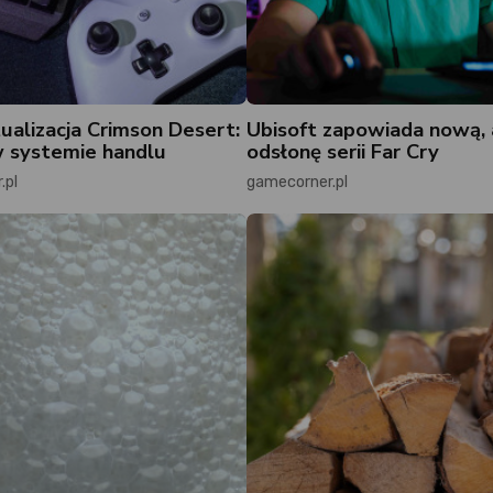
ualizacja Crimson Desert:
Ubisoft zapowiada nową,
 systemie handlu
odsłonę serii Far Cry
.pl
gamecorner.pl