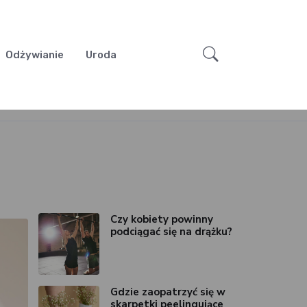
Odżywianie
Uroda
Czy kobiety powinny
podciągać się na drążku?
Gdzie zaopatrzyć się w
skarpetki peelingujące