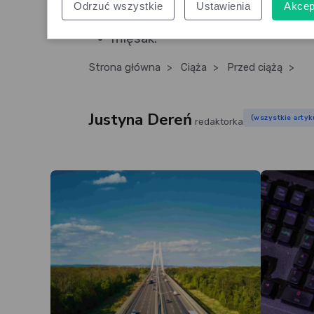
Odrzuć wszystkie
Ustawienia
Akcep
czerniak,
mięsak.
Strona główna
>
Ciąża
>
Przed ciążą
>
Justyna Dereń
(wszystkie artyk
redaktorka