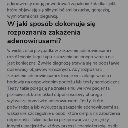
adenowirusy mogą powodować zapalenie żołądka i jelit,
które objawiają się silnymi bólami brzucha, gorączką,
wymiotami oraz biegunką.
W jaki sposób dokonuje się
rozpoznania zakażenia
adenowirusami?
W większości przypadków zakażenie adenowirusami i
rozróżnienie tego typu zakażenia od innego wirusa nie
jest konieczne. Zwykle diagnozę stawia się na podstawie
obserwacji objawów klinicznych. Aby rozpoznać
zakażenie adenowirusami stosuje się izolację wirusa i
hodowlę na odpowiednim podłożu lub testy serologiczne.
Testy takie polegają na znalezieniu we krwi pacjenta
przeciwciał, które układ odpornościowy chorego
wytwarza przeciwko adenowirusom. Testy, które
potwierdzają lub wykluczają zakażenie adenowirusami są
wskazane szczególnie u osób, które cierpią na zaburzenia
odporności. Takie badania przeprowadza się między
innymi u pacjentów, którzy przeszli chemioterapię, osób