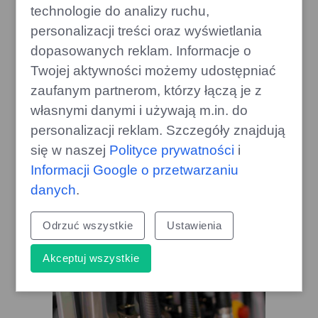
technologie do analizy ruchu,
personalizacji treści oraz wyświetlania
dopasowanych reklam. Informacje o
Twojej aktywności możemy udostępniać
zaufanym partnerom, którzy łączą je z
Valve planuje nowości dla
najnowszego Half-Life na Steamie
własnymi danymi i używają m.in. do
personalizacji reklam. Szczegóły znajdują
gamecorner.pl
się w naszej
Polityce prywatności
i
Informacji Google o przetwarzaniu
danych
.
Odrzuć wszystkie
Ustawienia
Akceptuj wszystkie