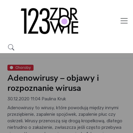
Choroby
Adenowirusy – objawy i
rozpoznanie wirusa
30.12.2020 11:04
Paulina Kruk
Adenowirusy to wirusy, które powodują między innymi
przeziębienie, zapalenie spojówek, zapalenie płuc czy
oskrzeli. Wirusy przenoszą się drogą kropelkową, dlatego
nietrudno o zakażenie, zwłaszcza jeśli często przebywa