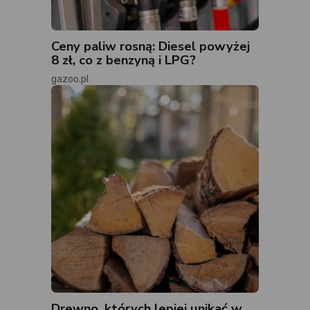
Ceny paliw rosną: Diesel powyżej
8 zł, co z benzyną i LPG?
gazoo.pl
Drewno, których lepiej unikać w