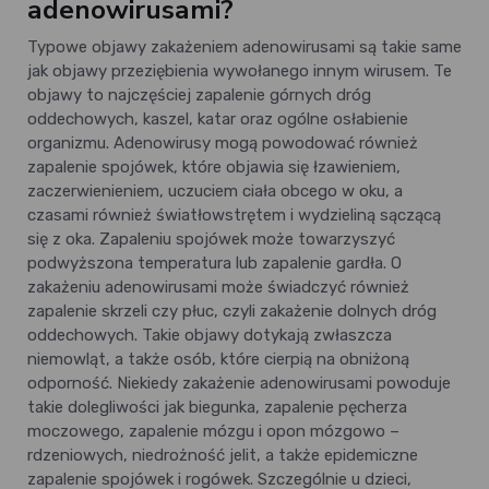
adenowirusami?
Typowe objawy zakażeniem adenowirusami są takie same
jak objawy przeziębienia wywołanego innym wirusem. Te
objawy to najczęściej zapalenie górnych dróg
oddechowych, kaszel, katar oraz ogólne osłabienie
organizmu. Adenowirusy mogą powodować również
zapalenie spojówek, które objawia się łzawieniem,
zaczerwienieniem, uczuciem ciała obcego w oku, a
czasami również światłowstrętem i wydzieliną sączącą
się z oka. Zapaleniu spojówek może towarzyszyć
podwyższona temperatura lub zapalenie gardła. O
zakażeniu adenowirusami może świadczyć również
zapalenie skrzeli czy płuc, czyli zakażenie dolnych dróg
oddechowych. Takie objawy dotykają zwłaszcza
niemowląt, a także osób, które cierpią na obniżoną
odporność. Niekiedy zakażenie adenowirusami powoduje
takie dolegliwości jak biegunka, zapalenie pęcherza
moczowego, zapalenie mózgu i opon mózgowo –
rdzeniowych, niedrożność jelit, a także epidemiczne
zapalenie spojówek i rogówek. Szczególnie u dzieci,