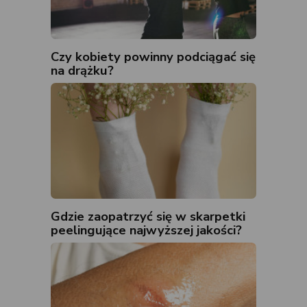
Czy kobiety powinny podciągać się
na drążku?
Gdzie zaopatrzyć się w skarpetki
peelingujące najwyższej jakości?