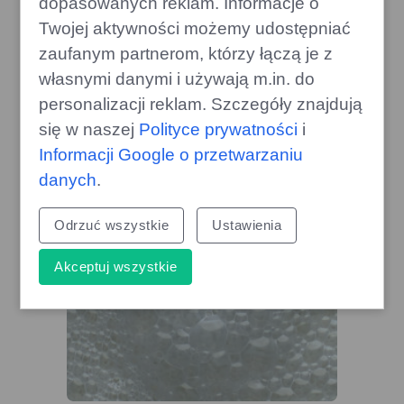
dopasowanych reklam. Informacje o
Twojej aktywności możemy udostępniać
zaufanym partnerom, którzy łączą je z
Przyszłość gier XBOX na Steamie:
własnymi danymi i używają m.in. do
Microsoft analizuje strategię
personalizacji reklam. Szczegóły znajdują
gamecorner.pl
się w naszej
Polityce prywatności
i
Informacji Google o przetwarzaniu
danych
.
Odrzuć wszystkie
Ustawienia
Akceptuj wszystkie