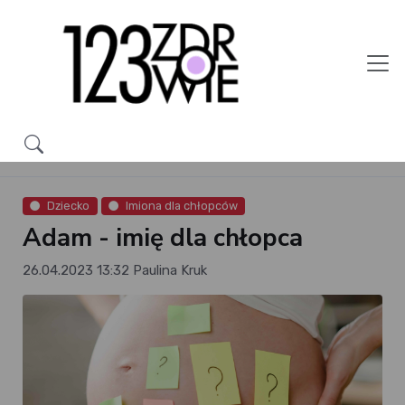
Dziecko
Imiona dla chłopców
Adam - imię dla chłopca
26.04.2023 13:32
Paulina Kruk