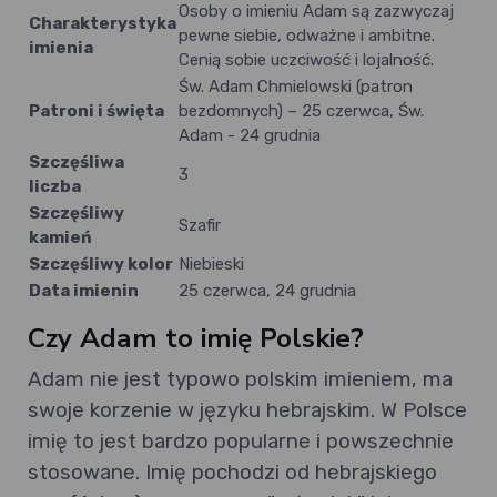
Osoby o imieniu Adam są zazwyczaj
Charakterystyka
pewne siebie, odważne i ambitne.
imienia
Cenią sobie uczciwość i lojalność.
Św. Adam Chmielowski (patron
Patroni i święta
bezdomnych) – 25 czerwca, Św.
Adam - 24 grudnia
Szczęśliwa
3
liczba
Szczęśliwy
Szafir
kamień
Szczęśliwy kolor
Niebieski
Data imienin
25 czerwca, 24 grudnia
Czy Adam to imię Polskie?
Adam nie jest typowo polskim imieniem, ma
swoje korzenie w języku hebrajskim. W Polsce
imię to jest bardzo popularne i powszechnie
stosowane. Imię pochodzi od hebrajskiego